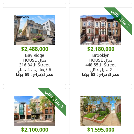
م
ن
ز
ل
ع
ا
ئ
ل
2
ي
$2,488,000
$2,180,000
Bay Ridge
Brooklyn
منزل HOUSE
منزل HOUSE
316 84th Street
448 55th Street
2 منزل عائلي
6 غرفة نوم ، 4 حمام
عمر الإدراج :
63 يومًا
عمر الإدراج :
69 يومًا
م
ن
ز
ل
ع
ا
ئ
ل
3
ي
$2,100,000
$1,595,000