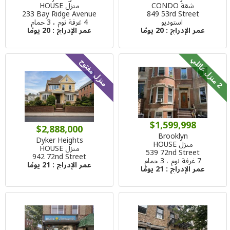
شقة CONDO
منزل HOUSE
233 Bay Ridge Avenue
849 53rd Street
استوديو
4 غرفة نوم ، 3 حمام
عمر الإدراج :
20 يومًا
عمر الإدراج :
20 يومًا
م
ن
ز
ل
ع
ا
ئ
ل
منزل مفتوح
2
ي
$1,599,998
$2,888,000
Brooklyn
Dyker Heights
منزل HOUSE
منزل HOUSE
539 72nd Street
942 72nd Street
7 غرفة نوم ، 3 حمام
عمر الإدراج :
21 يومًا
عمر الإدراج :
21 يومًا