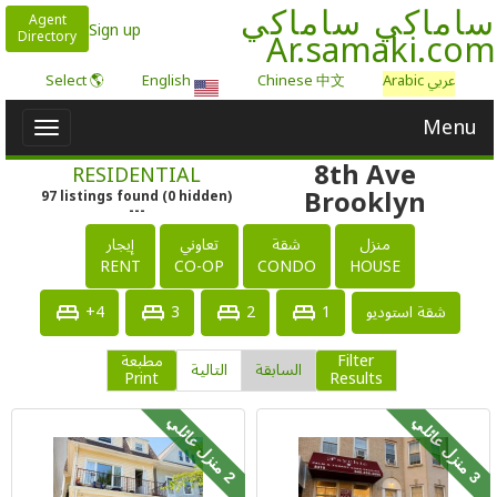
ساماكي ساماكي
Agent
Sign up
Ar.samaki.com
Directory
عربي Arabic
Chinese 中文
English
🌎 Select
Menu
Toggle
igation
8th Ave
RESIDENTIAL
Brooklyn
97
listings
found
(
0
hidden)
---
منزل
شقة
تعاوني
إيجار
RENT
CO-OP
CONDO
HOUSE
4+
3
2
1
شقة استوديو
Filter
مطبعة
السابقة
التالية
Print
Results
م
ن
ز
ل
ع
ا
ئ
ل
م
ن
ز
ل
ع
ا
ئ
ل
3
ي
2
ي