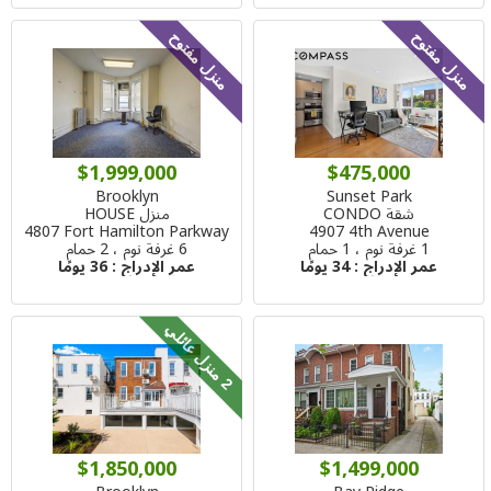
منزل مفتوح
منزل مفتوح
$1,999,000
$475,000
Brooklyn
Sunset Park
شقة CONDO
منزل HOUSE
4807 Fort Hamilton Parkway
4907 4th Avenue
1 غرفة نوم ، 1 حمام
6 غرفة نوم ، 2 حمام
عمر الإدراج :
34 يومًا
عمر الإدراج :
36 يومًا
م
ن
ز
ل
ع
ا
ئ
ل
2
ي
$1,850,000
$1,499,000