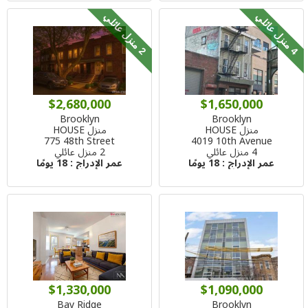
م
ن
ز
ل
ع
ا
ئ
ل
م
ن
ز
ل
ع
ا
ئ
ل
4
ي
2
ي
$2,680,000
$1,650,000
Brooklyn
Brooklyn
منزل HOUSE
منزل HOUSE
775 48th Street
4019 10th Avenue
4 منزل عائلي
2 منزل عائلي
عمر الإدراج :
18 يومًا
عمر الإدراج :
18 يومًا
$1,330,000
$1,090,000
Bay Ridge
Brooklyn