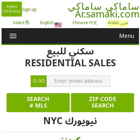
ساماكي ساماكي
Agent
Ar.samaki.com
Sign up
Directory
عربي Arabic
Chinese 中文
English
🌎 Select
Menu
Toggle
igation
سكني للبيع
RESIDENTIAL SALES
GO 🔍
SEARCH
ZIP CODE
MLS #
SEARCH
نيويورك NYC