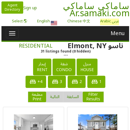
ساماكي ساماكي
Agent
Sign up
Ar.samaki.com
Directory
عربي Arabic
Chinese 中文
English
🌎 Select
Menu
Toggle
igation
ناسو Elmont, NY
RESIDENTIAL
31
listings
found
(
0
hidden)
---
منزل
شقة
إيجار
RENT
CONDO
HOUSE
4+
3
2
1
Filter
مطبعة
السابقة
التالية
Print
Results