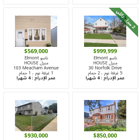
م
ن
ز
ل
ع
ا
ئ
ل
2
ي
$569,000
$999,999
ناسو Elmont
ناسو Elmont
منزل HOUSE
منزل HOUSE
103 Meacham Avenue
30 Norfolk Drive
5 غرفة نوم ، 2 حمام
1 غرفة نوم ، 1 حمام
عمر الإدراج :
4 شهرا
عمر الإدراج :
4 شهرا
$930,000
$850,000