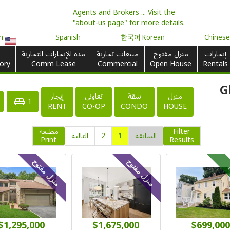
Agents and Brokers ... Visit the
"about-us page" for more details.
English
Spanish
한국어 Korean
Chines
إيجارات
منزل مفتوح
مبيعات تجارية
مدة الإيجارات التجارية
ory
Comm Lease
Commercial
Open House
Rentals
منزل
شقة
تعاوني
إيجار
1
RENT
CO-OP
CONDO
HOUSE
Filter
مطبعة
السابقة
1
2
التالية
Print
Results
منزل مفتوح
منزل مفتوح
$1,295,000
$1,675,000
$699,000