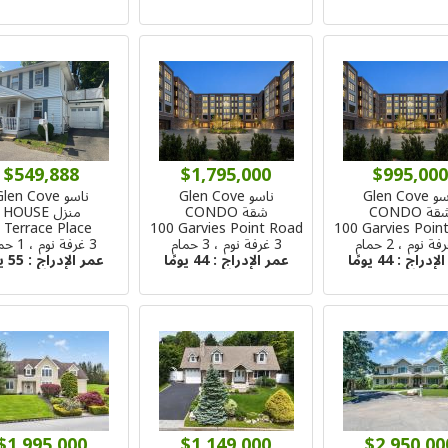
$549,888
$1,795,000
$995,000
Glen Cove
ناسو Glen Cove
ناسو Glen Cove
ة CONDO
شقة CONDO
منزل HOUSE
 Terrace Place
100 Garvies Point Road
100 Garvies Poin
3 غرفة نوم ، 3 حمام
3 غرفة نوم ، 1 حمام
الإدراج :
44 يومًا
عمر الإدراج :
44 يومًا
عمر الإدراج :
55 يومًا
$1,995,000
$1,149,000
$2,950,00