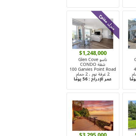
منزل مفتوح
$1,248,000
ناسو Glen Cove
شقة CONDO
100 Garvies Point Road
4
2 غرفة نوم ، 2 حمام
عمر الإدراج :
56 يومًا
$3,295,000