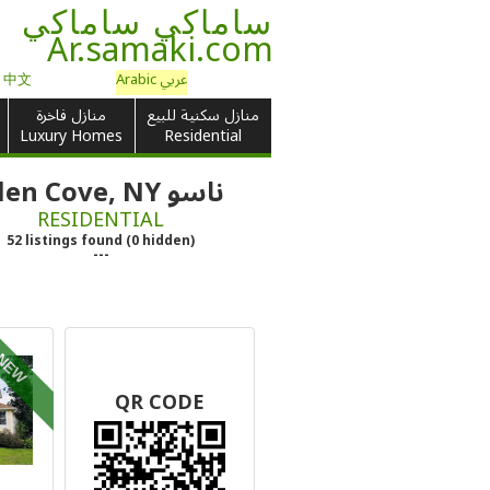
ساماكي ساماكي
Ar.samaki.com
عربي Arabic
e 中文
منازل سكنية للبيع
منازل فاخرة
Luxury Homes
Residential
ناسو Glen Cove, NY
RESIDENTIAL
52
listings
found
(
0
hidden)
---
NEW
QR CODE