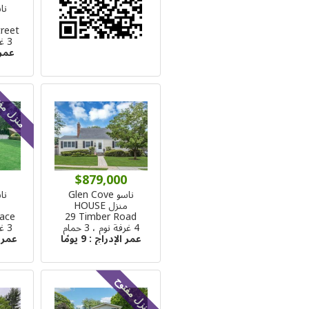
ناسو 
م
reet
3 غرفة نوم ، 1 حمام
عمر 
منزل مف
$879,000
ناسو Glen Cove
ناسو 
منزل HOUSE
م
race
29 Timber Road
4 غرفة نوم ، 3 حمام
3 غرفة نوم ، 2 حمام
عمر الإدراج :
9 يومًا
عمر 
منزل مفتوح