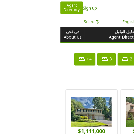
Agent
Sign up
Directory
🌎 Select
دليل الوكيل
من نحن
About Us
Agent Direct
4+
3
2
$1,111,000