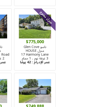
منزل مفتوح
$775,000
ناسو Glen Cove
ناسو 
منزل HOUSE
شق
t Road
17 Harmony Lane
3 غرفة نوم ، 1 حمام
2 غرفة نوم ، 2 حمام
عمر الإدراج :
42 يومًا
عمر 
0
$749,888