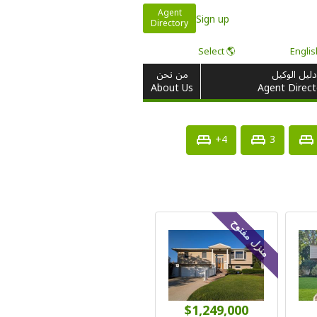
Agent
Sign up
Directory
🌎 Select
دليل الوكيل
من نحن
About Us
Agent Direct
4+
3
منزل مفتوح
$1,249,000