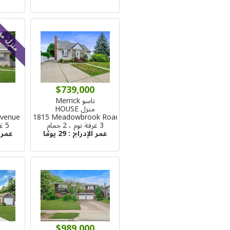
منزل مف
$739,000
ناسو Merrick
ن
منزل HOUSE
م
Avenue
1815 Meadowbrook Road
3 غرفة نوم ، 2 حمام
5 غرفة نوم ، 3 حمام
عمر الإدراج :
29 يومًا
عمر 
$989,000