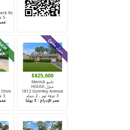
ن
م
neck Road
5 غرفة نوم ، 3 حمام
عمر 
منزل مفتوح
NEW
$825,000
ناسو Merrick
ن
منزل HOUSE
م
 Drive
1812 Gormley Avenue
3 غرفة نوم ، 2 حمام
3 غرفة نوم ، 2 حمام
عمر الإدراج :
3 يومًا
عمر 