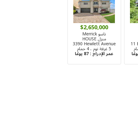
$2,650,000
ناسو Merrick
منزل HOUSE
3390 Hewlett Avenue
11 
5 غرفة نوم ، 4 حمام
عمر الإدراج :
87 يومًا