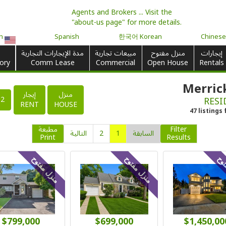
Agents and Brokers ... Visit the
"about-us page" for more details.
English
Spanish
한국어 Korean
Chines
إيجارات
منزل مفتوح
مبيعات تجارية
مدة الإيجارات التجارية
ory
Comm Lease
Commercial
Open House
Rentals
منزل
إيجار
RESI
2
RENT
HOUSE
47
listings
Filter
مطبعة
السابقة
1
2
التالية
Print
Results
توح
منزل مفتوح
منزل مفتوح
$799,000
$699,000
$1,450,00