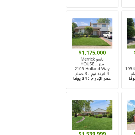
$1,175,000
ناسو Merrick
منزل HOUSE
2105 Holland Way
1954
4 غرفة نوم ، 3 حمام
عمر الإدراج :
34 يومًا
$1,539,999