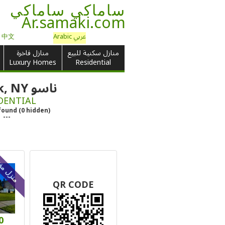
ساماكي ساماكي
Ar.samaki.com
عربي Arabic
e 中文
منازل سكنية للبيع
منازل فاخرة
Luxury Homes
Residential
ناسو Merrick, NY
DENTIAL
found
(
0
hidden)
---
منزل مف
QR CODE
0