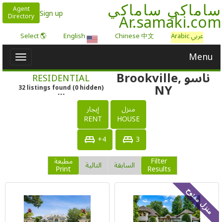
ساماكي ساماكي
Agent
Sign up
Ar.samaki.com
Directory
عربي Arabic
Chinese 中文
English
🌎 Select
Menu
Toggle
igation
ناسو Brookville,
RESIDENTIAL
NY
32
listings
found
(
0
hidden)
---
منزل
إيجار
RENT
HOUSE
4+
3
Filter
مطبعة
السابقة
التالية
Print
Results
منزل مفتوح