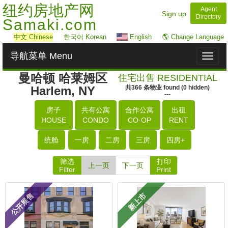
纽约房地产网
Agent
Sign up
Directory
Samaki.com
中文
Chinese
한국어 Korean
English
🌎 Change Language
导航菜单 Menu
Toggl
naviga
曼哈顿 哈莱姆区
住宅出售 RESIDENTIAL
Harlem, NY
共
366
条物业
found
(
0
hidden)
---
房子
共有公寓
合作公寓
出租
HOUSE
CONDO
CO-OP
RENT
统舱
一房
二房
三房
四房+
筛选
打印
上一页
下一页
Filter
Print
公开展售
新上市