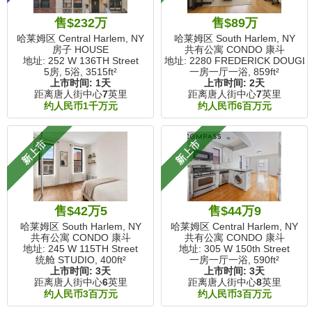
售$232万
售$89万
哈莱姆区 Central Harlem, NY
哈莱姆区 South Harlem, NY
房子 HOUSE
共有公寓 CONDO 康斗
地址: 252 W 136TH Street
地址: 2280 FREDERICK DOUGLAS
5房, 5浴,
3515ft²
一房一厅一浴,
859ft²
上市时间:
1天
上市时间:
2天
距离唐人街中心
7
英里
距离唐人街中心
7
英里
约人民币1千万元
约人民币6百万元
新上市
新上市
售$42万5
售$44万9
哈莱姆区 South Harlem, NY
哈莱姆区 Central Harlem, NY
共有公寓 CONDO 康斗
共有公寓 CONDO 康斗
地址: 245 W 115TH Street
地址: 305 W 150th Street
统舱 STUDIO,
400ft²
一房一厅一浴,
590ft²
上市时间:
3天
上市时间:
3天
距离唐人街中心
6
英里
距离唐人街中心
8
英里
约人民币3百万元
约人民币3百万元