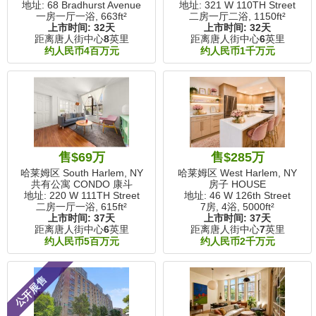
地址: 68 Bradhurst Avenue
地址: 321 W 110TH Street
一房一厅一浴,
663ft²
二房一厅二浴,
1150ft²
上市时间:
32天
上市时间:
32天
距离唐人街中心
8
英里
距离唐人街中心
6
英里
约人民币4百万元
约人民币1千万元
售$69万
售$285万
哈莱姆区 South Harlem, NY
哈莱姆区 West Harlem, NY
共有公寓 CONDO 康斗
房子 HOUSE
地址: 220 W 111TH Street
地址: 46 W 126th Street
二房一厅一浴,
615ft²
7房, 4浴,
5000ft²
上市时间:
37天
上市时间:
37天
距离唐人街中心
6
英里
距离唐人街中心
7
英里
约人民币5百万元
约人民币2千万元
公开展售