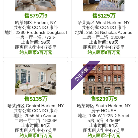
售$79万9
售$125万
哈莱姆区 Harlem, NY
哈莱姆区 West Harlem, NY
共有公寓 CONDO 康斗
共有公寓 CONDO 康斗
地址: 2280 Frederick Douglass Boulevard
地址: 258 St Nicholas Avenue
一房一厅一浴,
772ft²
二房一厅二浴,
1300ft²
上市时间:
56天
上市时间:
63天
距离唐人街中心
7
英里
距离唐人街中心
7
英里
约人民币5百万元
约人民币9百万元
公开展售
售$135万
售$239万5
哈莱姆区 Central Harlem, NY
哈莱姆区 South Harlem, NY
共有公寓 CONDO 康斗
房子 HOUSE
地址: 2056 5th Avenue
地址: 135 W 122ND Street
二房一厅二浴,
1800ft²
5房, 5浴,
4250ft²
上市时间:
64天
上市时间:
64天
距离唐人街中心
7
英里
距离唐人街中心
7
英里
约人民币9百万元
约人民币1千万元