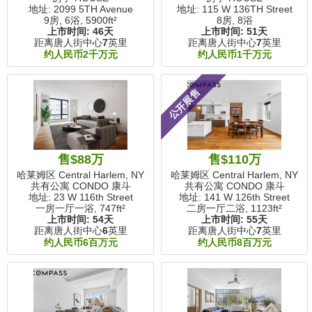
地址: 2099 5TH Avenue
地址: 115 W 136TH Street
9房, 6浴,
5900ft²
8房, 8浴
上市时间:
46天
上市时间:
51天
距离唐人街中心
7
英里
距离唐人街中心
7
英里
约人民币2千万元
约人民币1千万元
公开展售
售$88万
售$110万
哈莱姆区 Central Harlem, NY
哈莱姆区 Central Harlem, NY
共有公寓 CONDO 康斗
共有公寓 CONDO 康斗
地址: 23 W 116th Street
地址: 141 W 126th Street
一房一厅一浴,
747ft²
二房一厅二浴,
1123ft²
上市时间:
54天
上市时间:
55天
距离唐人街中心
6
英里
距离唐人街中心
7
英里
约人民币6百万元
约人民币8百万元