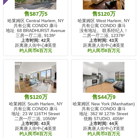
售$87万5
售$120万
哈莱姆区 Central Harlem, NY
哈莱姆区 West Harlem, NY
共有公寓 CONDO 康斗
共有公寓 CONDO 康斗
地址: 68 BRADHURST Avenue
没有地址。 联系经纪人！
三房一厅二浴,
913ft²
二房一厅二浴,
1237ft²
上市时间:
42天
上市时间:
43天
距离唐人街中心
8
英里
距离唐人街中心
8
英里
约人民币6百万元
约人民币8百万元
售$120万
售$44万9
哈莱姆区 South Harlem, NY
哈莱姆区 New York (Manhattan),
共有公寓 CONDO 康斗
共有公寓 CONDO 康斗
地址: 23 W 116TH Street
地址: 362 W 127th Street
二房一厅二浴,
1050ft²
统舱 STUDIO,
405ft²
上市时间:
43天
上市时间:
44天
距离唐人街中心
6
英里
距离唐人街中心
7
英里
约人民币8百万元
约人民币3百万元