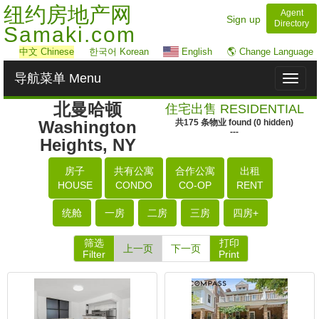
纽约房地产网
Agent
Sign up
Directory
Samaki.com
中文
Chinese
한국어 Korean
English
🌎 Change Language
导航菜单 Menu
Toggl
naviga
北曼哈顿
住宅出售 RESIDENTIAL
Washington
共
175
条物业
found
(
0
hidden)
---
Heights, NY
房子
共有公寓
合作公寓
出租
HOUSE
CONDO
CO-OP
RENT
统舱
一房
二房
三房
四房+
筛选
打印
上一页
下一页
Filter
Print