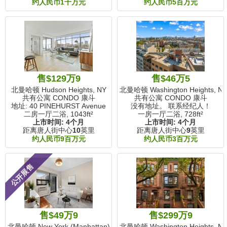
约人民币1千万元
约人民币5百万元
售$129万9
售$46万5
北曼哈顿 Hudson Heights, NY
北曼哈顿 Washington Heights, N
共有公寓 CONDO 康斗
共有公寓 CONDO 康斗
地址: 40 PINEHURST Avenue
没有地址。 联系经纪人！
二房一厅二浴,
1043ft²
一房一厅二浴,
728ft²
上市时间:
4个月
上市时间:
4个月
距离唐人街中心
10
英里
距离唐人街中心
9
英里
约人民币9百万元
约人民币3百万元
公开展售
售$49万9
售$299万9
北曼哈顿 New York (Manhattan), NY
北曼哈顿 Washington Heights, N