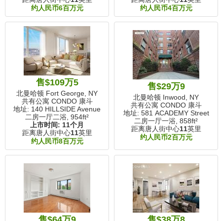
约人民币6百万元
约人民币4百万元
售$109万5
售$29万9
北曼哈顿 Fort George, NY
北曼哈顿 Inwood, NY
共有公寓 CONDO 康斗
共有公寓 CONDO 康斗
地址: 140 HILLSIDE Avenue
地址: 581 ACADEMY Street
二房一厅二浴,
954ft²
二房一厅一浴,
858ft²
上市时间:
11个月
距离唐人街中心
11
英里
距离唐人街中心
11
英里
约人民币2百万元
约人民币8百万元
售$64万9
售$38万8