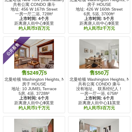
共有公寓 CONDO 康斗
房子 HOUSE
地址: 456 W 167th Street
地址: 426 W 160th Street
一房一厅二浴,
728ft²
6房, 5浴,
3700ft²
上市时间:
4个月
上市时间:
5个月
距离唐人街中心
9
英里
距离唐人街中心
9
英里
约人民币3百万元
约人民币2千万元
公开展售
售$249万5
售$50万
北曼哈顿 Washington Heights, NY
北曼哈顿 Washington Heights, N
房子 HOUSE
共有公寓 CONDO 康斗
地址: 10 JUMEL Terrace
没有地址。 联系经纪人！
5房, 4浴,
3728ft²
一房一厅一浴,
675ft²
上市时间:
6个月
上市时间:
6个月
距离唐人街中心
9
英里
距离唐人街中心
11
英里
约人民币1千万元
约人民币3百万元