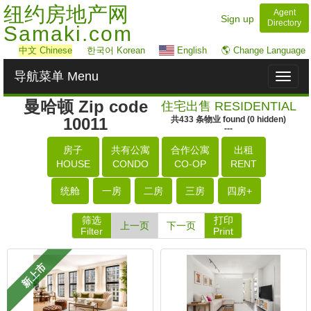
纽约房地产网
Agent
Sign up
Directory
Samaki.com
中文
Chinese
한국어 Korean
English
🌎 Change Language
导航菜单 Menu
Toggl
naviga
曼哈顿 Zip code
住宅出售 RESIDENTIAL
10011
共
433
条物业
found
(
0
hidden)
---
房子
共有公寓
合作公寓
出租
HOUSE
CONDO
CO-OP
RENT
统舱
一房
二房
三房
四房+
筛选
打印
上一页
下一页
Filter
Print
新上市