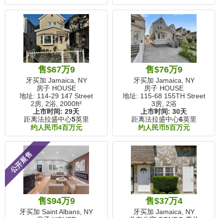
售$67万9
售$76万9
牙买加 Jamaica, NY
牙买加 Jamaica, NY
房子 HOUSE
房子 HOUSE
地址: 114-29 147 Street
地址: 115-68 155TH Street
2房, 2浴,
2000ft²
3房, 2浴
上市时间:
29天
上市时间:
30天
距离法拉盛中心
5
英里
距离法拉盛中心
6
英里
约人民币4百万元
约人民币5百万元
公开展售
售$94万9
售$37万4
牙买加 Saint Albans, NY
牙买加 Jamaica, NY