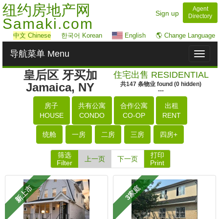
纽约房地产网
Agent
Sign up
Directory
Samaki.com
中文
Chinese
한국어 Korean
English
🌎 Change Language
导航菜单 Menu
Toggl
naviga
皇后区 牙买加
住宅出售 RESIDENTIAL
Jamaica, NY
共
147
条物业
found
(
0
hidden)
---
房子
共有公寓
合作公寓
出租
HOUSE
CONDO
CO-OP
RENT
统舱
一房
二房
三房
四房+
筛选
打印
上一页
下一页
Filter
Print
新上市
3家庭