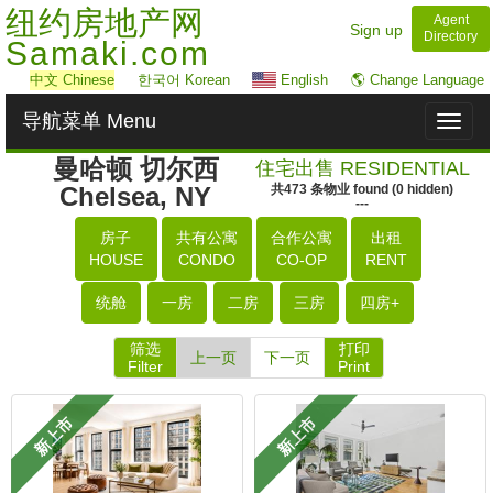
纽约房地产网
Agent
Sign up
Directory
Samaki.com
中文
Chinese
한국어 Korean
English
🌎 Change Language
导航菜单 Menu
Toggl
naviga
曼哈顿 切尔西
住宅出售 RESIDENTIAL
Chelsea, NY
共
473
条物业
found
(
0
hidden)
---
房子
共有公寓
合作公寓
出租
HOUSE
CONDO
CO-OP
RENT
统舱
一房
二房
三房
四房+
筛选
打印
上一页
下一页
Filter
Print
新上市
新上市