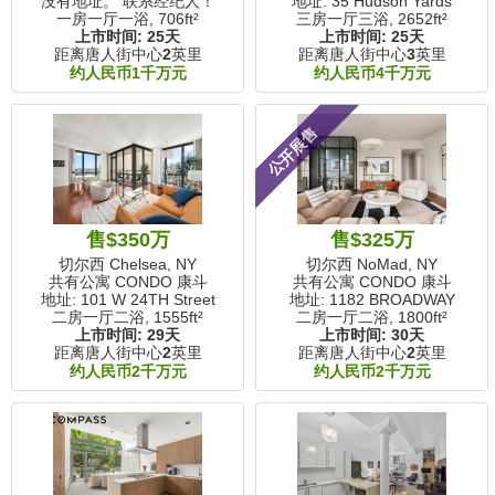
没有地址。 联系经纪人！
地址: 35 Hudson Yards
一房一厅一浴,
706ft²
三房一厅三浴,
2652ft²
上市时间:
25天
上市时间:
25天
距离唐人街中心
2
英里
距离唐人街中心
3
英里
约人民币1千万元
约人民币4千万元
公开展售
售$350万
售$325万
切尔西 Chelsea, NY
切尔西 NoMad, NY
共有公寓 CONDO 康斗
共有公寓 CONDO 康斗
地址: 101 W 24TH Street
地址: 1182 BROADWAY
二房一厅二浴,
1555ft²
二房一厅二浴,
1800ft²
上市时间:
29天
上市时间:
30天
距离唐人街中心
2
英里
距离唐人街中心
2
英里
约人民币2千万元
约人民币2千万元