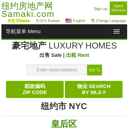
纽约房地产网
Agent
Sign up
Directory
Samaki.com
中文
Chinese
한국어 Korean
English
🌎 Change Language
导航菜单 Menu
Toggl
naviga
豪宅地产
LUXURY HOMES
出售 Sale |
出租 Rent
GO 🔍
邮政编码
物业 SEARCH
ZIP CODE
BY MLS #
纽约市 NYC
皇后区