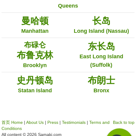
Queens
曼哈顿
长岛
Manhattan
Long Island (Nassau)
布碌仑
东长岛
布鲁克林
East Long Island
(Suffolk)
Brooklyn
史丹顿岛
布朗士
Statan Island
Bronx
首页 Home
|
About Us
|
Press
|
Testimonials
|
Terms and
Back to top
Conditions
All content © 2026 Samaki.com