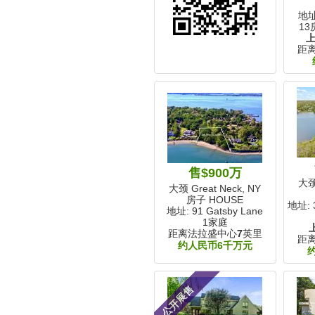
地址:
13
距
售$900万
大颈 
大颈 Great Neck, NY
房子 HOUSE
地址: 3
地址: 91 Gatsby Lane
1家庭
距离法拉盛中心
7
英里
距
约人民币6千万元
公开展售