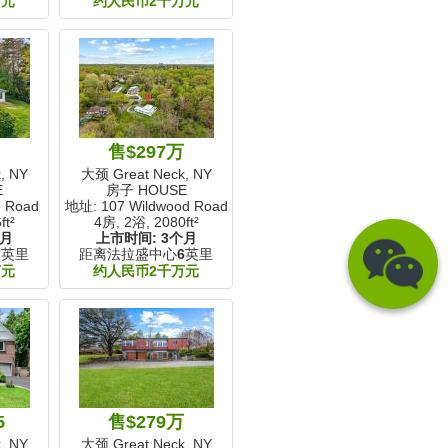
万元
约人民币2千万元
万
售$297万
, NY
大颈 Great Neck, NY
E
房子 HOUSE
e Road
地址: 107 Wildwood Road
ft²
4房, 2浴,
2080ft²
个月
上市时间:
3个月
7
英里
距离法拉盛中心
6
英里
万元
约人民币2千万元
5
售$279万
, NY
大颈 Great Neck, NY