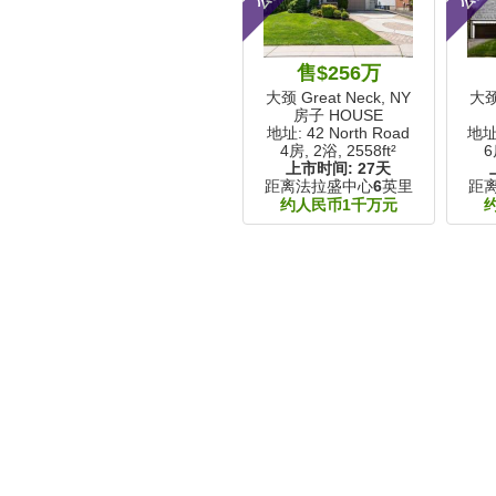
售$256万
大颈 Great Neck, NY
大颈 
房子 HOUSE
地址: 42 North Road
地址:
4房, 2浴,
2558ft²
6
上市时间:
27天
距离法拉盛中心
6
英里
距
约人民币1千万元