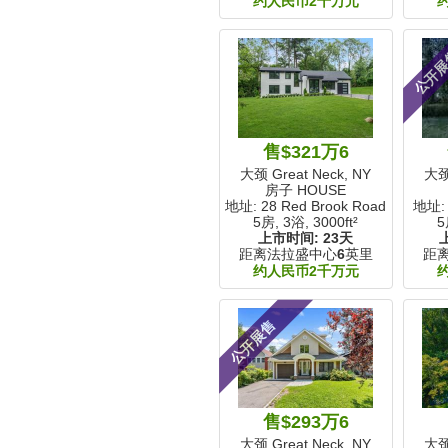
约人民币2千万元
公开
售$321万6
大颈 Great Neck, NY
大颈 
房子 HOUSE
地址: 28 Red Brook Road
地址: 
5房, 3浴,
3000ft²
5
上市时间:
23天
距离法拉盛中心
6
英里
距
约人民币2千万元
公开展售
售$293万6
大颈 Great Neck, NY
大颈 