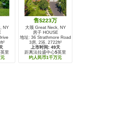
万
售$223万
, NY
大颈 Great Neck, NY
E
房子 HOUSE
rive
地址: 36 Strathmore Road
ft²
3房, 2浴,
2722ft²
天
上市时间:
49天
5
英里
距离法拉盛中心
5
英里
万元
约人民币1千万元