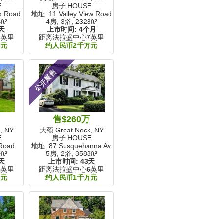
E
房子 HOUSE
k Road
地址: 11 Valley View Road
ft²
4房, 3浴,
2328ft²
天
上市时间:
4个月
5
英里
距离法拉盛中心
7
英里
万元
约人民币2千万元
公开展售
万
售$260万
, NY
大颈 Great Neck, NY
E
房子 HOUSE
Road
地址: 87 Susquehanna Avenue
ft²
5房, 2浴,
3588ft²
天
上市时间:
43天
6
英里
距离法拉盛中心
6
英里
万元
约人民币1千万元