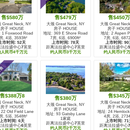
售$580万
售$479万
售$450
Great Neck, NY
大颈 Great Neck, NY
大颈 Great Neck
房子 HOUSE
房子 HOUSE
房子 HOUS
 1 Foxwood Road
地址: 369 E Shore Road
地址: 2 Aspen P
房, 4浴,
3593ft²
7房, 6浴,
6900ft²
7房, 6浴,
6872
上市时间:
52天
上市时间:
78天
上市时间:
90
离法拉盛中心
7
英里
距离法拉盛中心
7
英里
距离法拉盛中心
约人民币4千万元
约人民币3千万元
约人民币3千
展售
售$388万8
售$345
售$380万
Great Neck, NY
大颈 Great Neck
大颈 Great Neck, NY
房子 HOUSE
房子 HOUS
房子 HOUSE
22 Old Field Lane
地址: 24 Hemlock 
地址: 93 Gatsby Lane
房, 5浴,
3548ft²
4房, 2浴,
2734
1家庭
上市时间:
6天
上市时间:
71
距离法拉盛中心
7
英里
离法拉盛中心
6
英里
距离法拉盛中心
约人民币2千万元