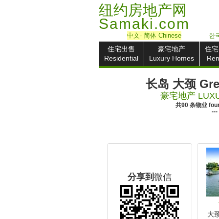
纽约房地产网
Samaki.com
中文
- 简体
Chinese
한국
住宅出售
豪宅地产
住宅
Residential
Luxury Homes
Ren
长岛 大颈 Grea
豪宅地产
LUX
共
90
条物业
fou
---
分享到
微信
大颈 