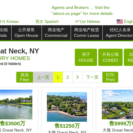
Agents and Brokers ... Visit the
"about-us page" for more details.
어 Korean
西文 Spanish
עִברִית Hebrew
Engl
出租
公开展售
商业地产
商业地产租赁
经纪人名录
tals
Open House
Commercial
Comm Lease
Agent Director
t Neck, NY
房子
共有公寓
URY HOMES
HOUSE
CONDO
R
nd
(
0
hidden)
筛选
打印
上一页
1
2
3
下一页
Filter
Print
售$3500万
售$999万
售$1250万
Great Neck, NY
大颈 Great Neck
大颈 Great Neck, NY