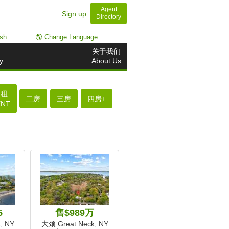
Agent
Sign up
Directory
ish
🌎 Change Language
关于我们
y
About Us
出租
二房
三房
四房+
ENT
5
售$989万
, NY
大颈 Great Neck, NY