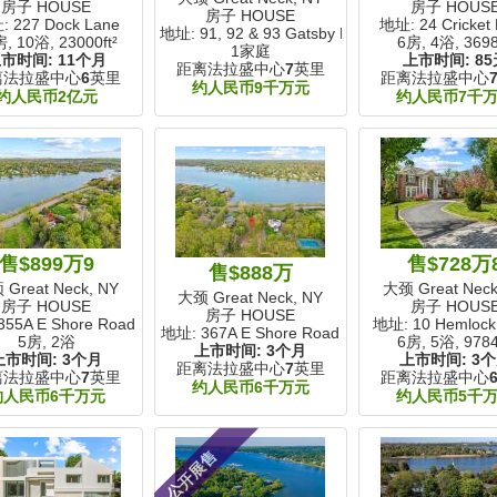
房子 HOUSE
房子 HOUS
房子 HOUSE
 227 Dock Lane
地址: 24 Cricket
地址: 91, 92 & 93 Gatsby Lane
房, 10浴,
23000ft²
6房, 4浴,
3698
1家庭
上市时间:
11个月
上市时间:
85
距离法拉盛中心
7
英里
离法拉盛中心
6
英里
距离法拉盛中心
约人民币9千万元
约人民币2亿元
约人民币7千
售$899万9
售$728万
售$888万
Great Neck, NY
大颈 Great Neck
大颈 Great Neck, NY
房子 HOUSE
房子 HOUS
房子 HOUSE
55A E Shore Road
地址: 10 Hemlock 
地址: 367A E Shore Road
5房, 2浴
6房, 5浴,
9784
上市时间:
3个月
上市时间:
3个月
上市时间:
3
距离法拉盛中心
7
英里
离法拉盛中心
7
英里
距离法拉盛中心
约人民币6千万元
约人民币6千万元
约人民币5千
公开展售