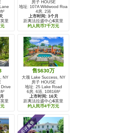
E
房子 HOUSE
 Lane
地址: 107A Wildwood Road
ft²
4房, 2浴
天
上市时间:
3个月
7
英里
距离法拉盛中心
6
英里
万元
约人民币7千万元
8
售$630万
, NY
大颈 Lake Success, NY
E
房子 HOUSE
Drive
地址: 25 Lake Road
ft²
6房, 6浴,
10816ft²
个月
上市时间:
16天
6
英里
距离法拉盛中心
6
英里
万元
约人民币4千万元
公开展售