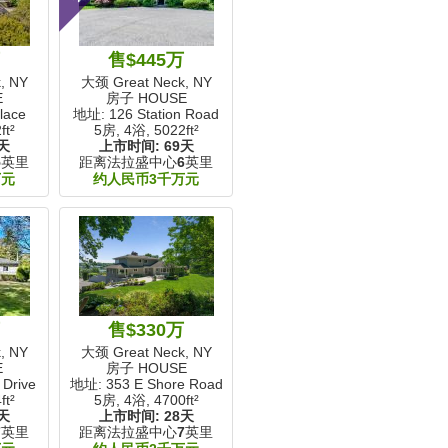
万
售$445万
, NY
大颈 Great Neck, NY
E
房子 HOUSE
lace
地址: 126 Station Road
ft²
5房, 4浴,
5022ft²
天
上市时间:
69天
5
英里
距离法拉盛中心
6
英里
万元
约人民币3千万元
万
售$330万
, NY
大颈 Great Neck, NY
E
房子 HOUSE
Drive
地址: 353 E Shore Road
ft²
5房, 4浴,
4700ft²
天
上市时间:
28天
7
英里
距离法拉盛中心
7
英里