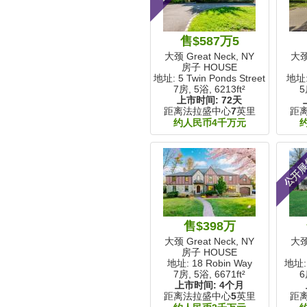
售$587万5
大颈 Great Neck, NY
大颈 
房子 HOUSE
地址: 5 Twin Ponds Street
地址:
7房, 5浴,
6213ft²
5
上市时间:
72天
距离法拉盛中心
7
英里
距
约人民币4千万元
公开
售$398万
大颈 Great Neck, NY
大颈 
房子 HOUSE
地址: 18 Robin Way
地址: 
7房, 5浴,
6671ft²
6
上市时间:
4个月
距离法拉盛中心
5
英里
距