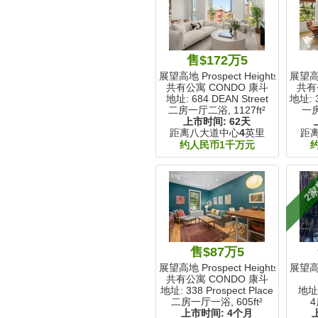
售$172万5
展望高地 Prospect Heights, NY
展望高地 
共有公寓 CONDO 康斗
共有
地址: 684 DEAN Street
地址: 
二房一厅二浴,
1127ft²
一
上市时间:
62天
距离八大道中心
4
英里
距
约人民币1千万元
2
售$87万5
展望高地 Prospect Heights, NY
展望高地 
共有公寓 CONDO 康斗
地址: 338 Prospect Place
地址:
二房一厅一浴,
605ft²
4
上市时间:
4个月