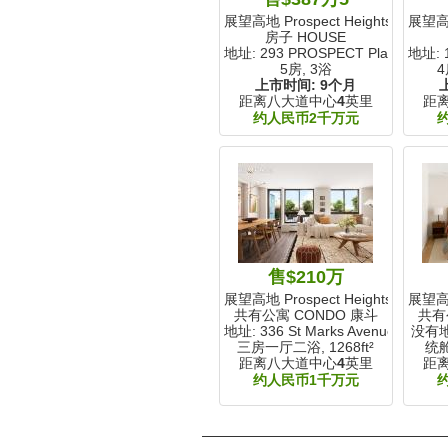
展望高地 Prospect Heights, NY
展望高地 
房子 HOUSE
地址: 293 PROSPECT Place
地址: 
5房, 3浴
4
上市时间:
9个月
距离八大道中心
4
英里
距
约人民币2千万元
售$210万
展望高地 Prospect Heights, NY
展望高地 
共有公寓 CONDO 康斗
共有
地址: 336 St Marks Avenue
没有
三房一厅二浴,
1268ft²
统舱
距离八大道中心
4
英里
距
约人民币1千万元