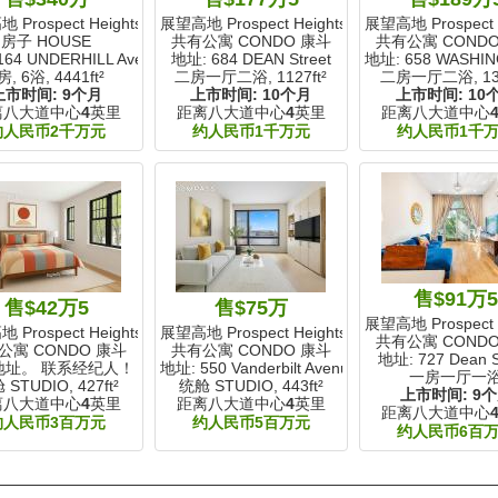
Prospect Heights, NY
展望高地 Prospect Heights, NY
展望高地 Prospect H
房子 HOUSE
共有公寓 CONDO 康斗
共有公寓 COND
164 UNDERHILL Avenue
地址: 684 DEAN Street
地址: 658 WASHIN
房, 6浴,
4441ft²
二房一厅二浴,
1127ft²
二房一厅二浴,
13
上市时间:
9个月
上市时间:
10个月
上市时间:
10
离八大道中心
4
英里
距离八大道中心
4
英里
距离八大道中心
约人民币2千万元
约人民币1千万元
约人民币1千
售$91万
售$42万5
售$75万
展望高地 Prospect H
Prospect Heights, NY
展望高地 Prospect Heights, NY
共有公寓 COND
公寓 CONDO 康斗
共有公寓 CONDO 康斗
地址: 727 Dean S
地址。 联系经纪人！
地址: 550 Vanderbilt Avenue
一房一厅一
 STUDIO,
427ft²
统舱 STUDIO,
443ft²
上市时间:
9
离八大道中心
4
英里
距离八大道中心
4
英里
距离八大道中心
约人民币3百万元
约人民币5百万元
约人民币6百