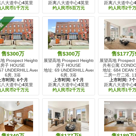
离八大道中心
4
英里
距离八大道中心
4
英里
距离八大道中心
约人民币1千万元
约人民币5百万元
约人民币2千
家庭
售$300万
售$300万
售$177万
Prospect Heights, NY
展望高地 Prospect Heights, NY
展望高地 Prospect H
房子 HOUSE
房子 HOUSE
共有公寓 COND
67 UNDERHILL Avenue
地址: 69 UNDERHILL Avenue
地址: 684 DEAN S
6房, 3浴
6房, 3浴
二房一厅二浴,
11
上市时间:
6个月
上市时间:
6个月
上市时间:
7
离八大道中心
4
英里
距离八大道中心
4
英里
距离八大道中心
约人民币2千万元
约人民币2千万元
约人民币1千
售$340万
售$177万5
售$189万