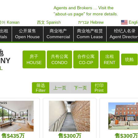
Agents and Brokers ... Visit the
"about-us page" for more details.
어 Korean
西文 Spanish
עִברִית Hebrew
Engl
出租
公开展售
商业地产
商业地产租赁
经纪人名录
tals
Open House
Commercial
Comm Lease
Agent Director
地
房子
共有公寓
合作公寓
出租
 NY
统舱
HOUSE
CONDO
CO-OP
RENT
L
筛选
打印
上一页
下一页
Filter
Print
售$435万
售$300万
售$300