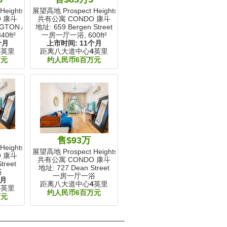
eights, NY
展望高地 Prospect Heights, NY
O 康斗
共有公寓 CONDO 康斗
GTON Avenue
地址: 659 Bergen Street
40ft²
一房一厅一浴,
600ft²
个月
上市时间:
11个月
4
英里
距离八大道中心
4
英里
万元
约人民币6百万元
5
售$93万
eights, NY
展望高地 Prospect Heights, NY
O 康斗
共有公寓 CONDO 康斗
treet
地址: 727 Dean Street
浴
一房一厅一浴
个月
距离八大道中心
4
英里
4
英里
约人民币6百万元
万元