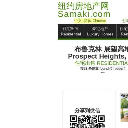
纽约房地产网
Samaki.com
中文
- 简体
Chinese
한국
住宅出售
豪宅地产
住宅
Residential
Luxury Homes
Ren
布鲁克林 展望高
Prospect Heights,
住宅出售 RESIDENTIA
共
52
条物业
found
(
0
hidden)
---
分享到
微信