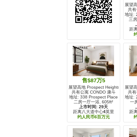
展望高地 
共有
地址: 2
三房
距
售$87万5
展望高地 Prospect Heights, NY
展望高地 
共有公寓 CONDO 康斗
共有
地址: 338 Prospect Place
地址: 
二房一厅一浴,
605ft²
一
上市时间:
29天
距离八大道中心
4
英里
距
约人民币6百万元