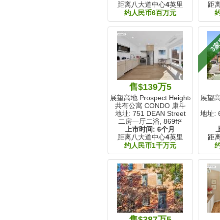
距离八大道中心
4
英里
距
约人民币6百万元
3
售$139万5
展望高地 Prospect Heights, NY
展望高地 
共有公寓 CONDO 康斗
地址: 751 DEAN Street
地址: 
二房一厅二浴,
869ft²
上市时间:
6个月
距离八大道中心
4
英里
距
约人民币1千万元
售$387万5