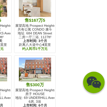
5
售$167万5
eights, NY
展望高地 Prospect Heights, NY
E
共有公寓 CONDO 康斗
KS Avenue
地址: 684 DEAN Street
ft²
二房一厅二浴,
1127ft²
天
上市时间:
3个月
4
英里
距离八大道中心
4
英里
万元
约人民币1千万元
万
售$300万
eights, NY
展望高地 Prospect Heights, NY
E
房子 HOUSE
LL Avenue
地址: 69 UNDERHILL Avenue
6房, 3浴
个月
上市时间:
6个月