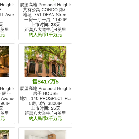
eights, NY
展望高地 Prospect Heights, NY
E
共有公寓 CONDO 康斗
LL Avenue
地址: 751 DEAN Street
一房一厅一浴,
1142ft²
天
上市时间:
23天
4
英里
距离八大道中心
4
英里
万元
约人民币1千万元
万
售$417万5
eights, NY
展望高地 Prospect Heights, NY
O 康斗
房子 HOUSE
 Avenue
地址: 140 PROSPECT Place
96ft²
5房, 3浴,
3800ft²
天
上市时间:
55天
4
英里
距离八大道中心
4
英里
万元
约人民币3千万元