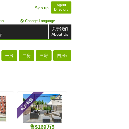
Agent
Sign up
Directory
ish
🌎 Change Language
关于我们
y
About Us
一房
二房
三房
四房+
公开展售
万
售$169万5