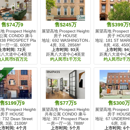
售$74万9
售$245万
售$399万
Prospect Heights, NY
展望高地 Prospect Heights, NY
展望高地 Prospect H
公寓 CONDO 康斗
房子 HOUSE
房子 HOUS
338 PROSPECT Place
地址: 692 WASHINGTON Avenue
地址: 181 ST MAR
房一厅一浴,
600ft²
4房, 3浴,
2856ft²
8房, 4浴,
4500
上市时间:
72天
上市时间:
93天
上市时间:
94
离八大道中心
4
英里
距离八大道中心
4
英里
距离八大道中心
约人民币5百万元
约人民币1千万元
约人民币2千
家庭
售$199万9
售$77万5
售$300
Prospect Heights, NY
展望高地 Prospect Heights, NY
展望高地 Prospect H
房子 HOUSE
共有公寓 CONDO 康斗
房子 HOUS
 732 Dean Street
地址: 357 Prospect Place
地址: 67 UNDERHI
房, 3浴,
2100ft²
一房一厅一浴,
788ft²
6房, 3浴
上市时间:
4个月
上市时间:
5个月
上市时间:
6