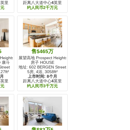
4
英里
距离八大道中心
4
英里
万元
约人民币2千万元
5
售$465万
eights, NY
展望高地 Prospect Heights, NY
O 康斗
房子 HOUSE
treet
地址: 602 BERGEN Street
27ft²
5房, 4浴,
3058ft²
个月
上市时间:
8个月
4
英里
距离八大道中心
4
英里
万元
约人民币3千万元
5
售$83万5