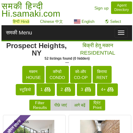
समकी हिन्दी
Agent
Sign up
Directory
Hi.samaki.com
हिन्दी Hindi
Chinese 中文
English
🌎 Select
समकी Menu
Toggl
naviga
Prospect Heights,
बिक्री हेतु मकान
NY
RESIDENTIAL
52
listings
found
(
0
hidden)
---
मकान
कॉन्डो
को-ऑप
किराया
HOUSE
CONDO
CO-OP
RENT
1
2
3
4+
स्टूडियो
Filter
प्रिंट
पीछे जाएं
आगे बढ़ें
Results
Print
ओपन हाउस