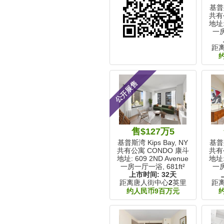
基普斯
共有
地址:
一
距
公开展售
售$127万5
基普斯湾 Kips Bay, NY
基普斯
共有公寓 CONDO 康斗
共有
地址: 609 2ND Avenue
地址:
一房一厅一浴,
681ft²
一
上市时间:
32天
距离唐人街中心
2
英里
距
约人民币9百万元