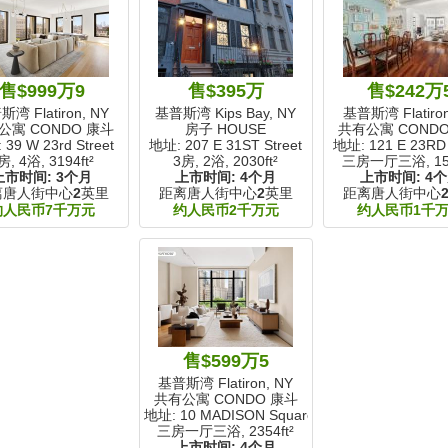
售$999万9
售$395万
售$242万
湾 Flatiron, NY
基普斯湾 Kips Bay, NY
基普斯湾 Flatiron
公寓 CONDO 康斗
房子 HOUSE
共有公寓 COND
39 W 23rd Street
地址: 207 E 31ST Street
地址: 121 E 23RD 
房, 4浴,
3194ft²
3房, 2浴,
2030ft²
三房一厅三浴,
15
上市时间:
3个月
上市时间:
4个月
上市时间:
4
离唐人街中心
2
英里
距离唐人街中心
2
英里
距离唐人街中心
约人民币7千万元
约人民币2千万元
约人民币1千
售$599万5
基普斯湾 Flatiron, NY
共有公寓 CONDO 康斗
地址: 10 MADISON Square W
三房一厅三浴,
2354ft²
上市时间:
4个月