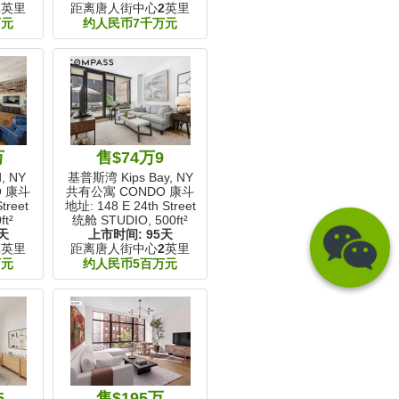
2
英里
距离唐人街中心
2
英里
万元
约人民币7千万元
万
售$74万9
, NY
基普斯湾 Kips Bay, NY
O 康斗
共有公寓 CONDO 康斗
treet
地址: 148 E 24th Street
ft²
统舱 STUDIO,
500ft²
天
上市时间:
95天
2
英里
距离唐人街中心
2
英里
万元
约人民币5百万元
5
售$195万