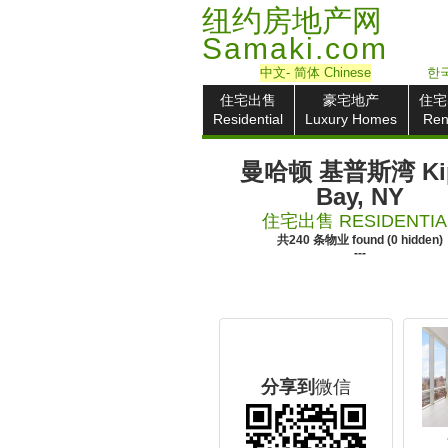
纽约房地产网
Samaki.com
中文
- 简体
Chinese
한국
住宅出售
豪宅地产
住宅
Residential
Luxury Homes
Ren
曼哈顿 基普斯湾 Kip
Bay, NY
住宅出售 RESIDENTIA
共
240
条物业
found
(
0
hidden)
---
分享到
微信