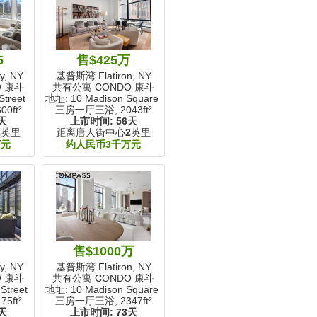
5
售$425万
, NY
基普斯湾 Flatiron, NY
O 康斗
共有公寓 CONDO 康斗
Street
地址: 10 Madison Square W
00ft²
三房一厅三浴,
2043ft²
天
上市时间:
56天
2
英里
距离唐人街中心
2
英里
万元
约人民币3千万元
万
售$1000万
, NY
基普斯湾 Flatiron, NY
O 康斗
共有公寓 CONDO 康斗
Street
地址: 10 Madison Square W
75ft²
三房一厅三浴,
2347ft²
天
上市时间:
73天