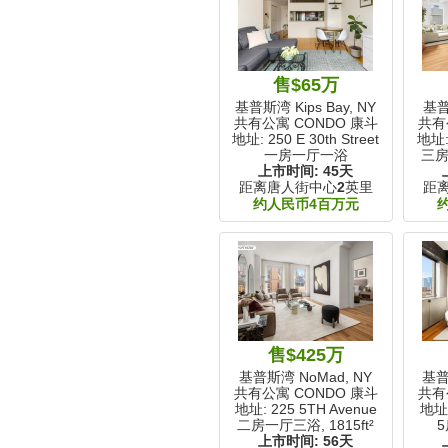
售$65万
基普斯湾 Kips Bay, NY
基普
共有公寓 CONDO 康斗
共有
地址: 250 E 30th Street
地址: 
一房一厅一浴
三房
上市时间:
45天
距离唐人街中心
2
英里
距
约人民币4百万元
售$425万
基普斯湾 NoMad, NY
基普斯
共有公寓 CONDO 康斗
共有
地址: 225 5TH Avenue
地址:
二房一厅三浴,
1815ft²
5
上市时间:
56天