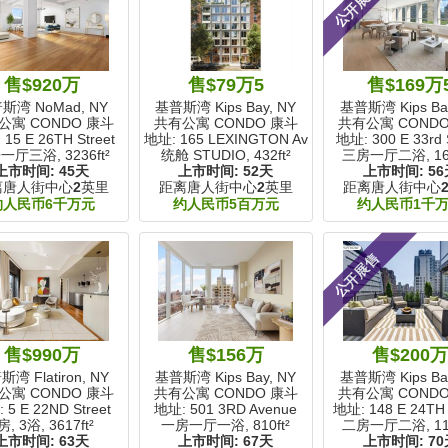
公开展售
售$920万
售$79万5
售$169万
斯湾 NoMad, NY
基普斯湾 Kips Bay, NY
基普斯湾 Kips Bay
公寓 CONDO 康斗
共有公寓 CONDO 康斗
共有公寓 COND
15 E 26TH Street
地址: 165 LEXINGTON Avenue
地址: 300 E 33rd 
一厅三浴,
3236ft²
统舱 STUDIO,
432ft²
三房一厅二浴,
16
上市时间:
45天
上市时间:
52天
上市时间:
56
离唐人街中心
2
英里
距离唐人街中心
2
英里
距离唐人街中心
约人民币6千万元
约人民币5百万元
约人民币1千
公开展售
售$990万
售$156万
售$200
湾 Flatiron, NY
基普斯湾 Kips Bay, NY
基普斯湾 Kips Bay
公寓 CONDO 康斗
共有公寓 CONDO 康斗
共有公寓 COND
 5 E 22ND Street
地址: 501 3RD Avenue
地址: 148 E 24TH 
房, 3浴,
3617ft²
一房一厅一浴,
810ft²
二房一厅二浴,
11
上市时间:
63天
上市时间:
67天
上市时间:
70