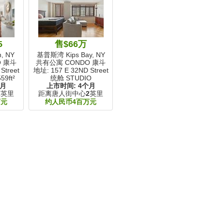
5
售$66万
, NY
基普斯湾 Kips Bay, NY
O 康斗
共有公寓 CONDO 康斗
Street
地址: 157 E 32ND Street
59ft²
统舱 STUDIO
个月
上市时间:
4个月
2
英里
距离唐人街中心
2
英里
万元
约人民币4百万元