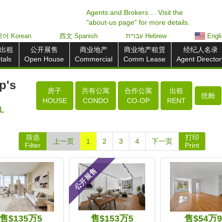
Agents and Brokers ... Visit the
"about-us page" for more details.
어 Korean
西文 Spanish
עִברִית Hebrew
Engl
出租
公开展售
商业地产
商业地产租赁
经纪人名录
tals
Open House
Commercial
Comm Lease
Agent Director
's
房子
共有公寓
合作公寓
出租
统舱
HOUSE
CONDO
CO-OP
RENT
L
筛选
打印
上一页
1
2
3
4
下一页
Filter
Print
公开展售
售$135万5
售$153万5
售$54万