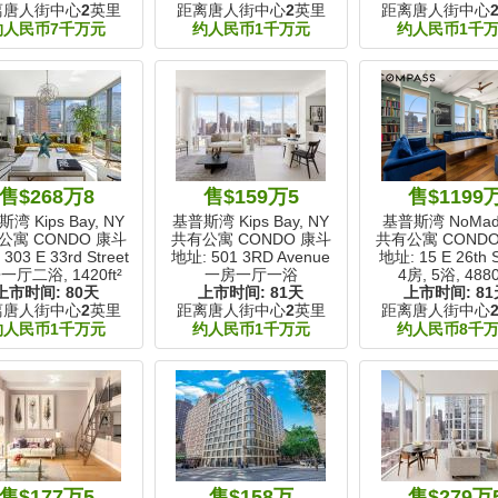
离唐人街中心
2
英里
距离唐人街中心
2
英里
距离唐人街中心
约人民币7千万元
约人民币1千万元
约人民币1千
售$268万8
售$159万5
售$1199
湾 Kips Bay, NY
基普斯湾 Kips Bay, NY
基普斯湾 NoMad
公寓 CONDO 康斗
共有公寓 CONDO 康斗
共有公寓 COND
303 E 33rd Street
地址: 501 3RD Avenue
地址: 15 E 26th S
一厅二浴,
1420ft²
一房一厅一浴
4房, 5浴,
4880
上市时间:
80天
上市时间:
81天
上市时间:
81
离唐人街中心
2
英里
距离唐人街中心
2
英里
距离唐人街中心
约人民币1千万元
约人民币1千万元
约人民币8千
售$177万5
售$158万
售$279万