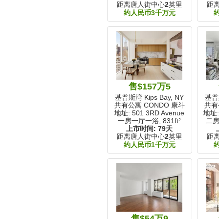
距离唐人街中心
2
英里
距
约人民币3千万元
售$157万5
基普斯湾 Kips Bay, NY
基普斯
共有公寓 CONDO 康斗
共有
地址: 501 3RD Avenue
地址: 
一房一厅一浴,
831ft²
二房
上市时间:
79天
距离唐人街中心
2
英里
距
约人民币1千万元
售$54万9