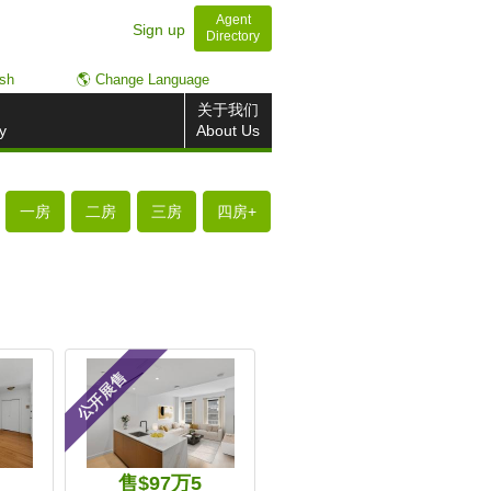
Agent
Sign up
Directory
ish
🌎 Change Language
关于我们
y
About Us
一房
二房
三房
四房+
公开展售
9
售$97万5