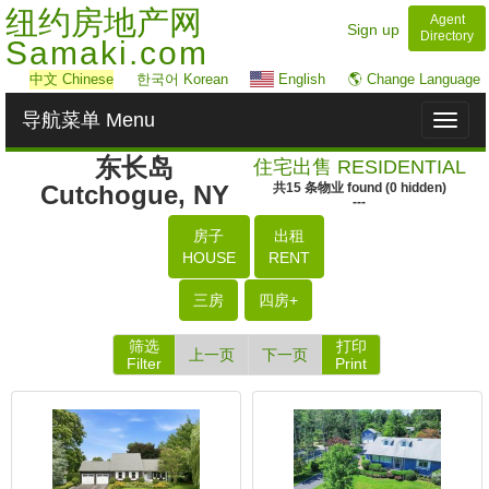
纽约房地产网
Agent
Sign up
Directory
Samaki.com
中文
Chinese
한국어 Korean
English
🌎 Change Language
导航菜单 Menu
Toggl
naviga
东长岛
住宅出售 RESIDENTIAL
Cutchogue, NY
共
15
条物业
found
(
0
hidden)
---
房子
出租
HOUSE
RENT
三房
四房+
筛选
打印
上一页
下一页
Filter
Print