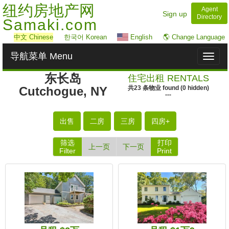
纽约房地产网
Agent
Sign up
Directory
Samaki.com
中文
Chinese
한국어 Korean
English
🌎 Change Language
导航菜单 Menu
Toggl
naviga
东长岛
住宅出租 RENTALS
Cutchogue, NY
共
23
条物业
found
(
0
hidden)
---
出售
二房
三房
四房+
筛选
打印
上一页
下一页
Filter
Print