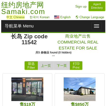
纽约房地产网
Agent
Sign up
Directory
Samaki.com
中文
Chinese
한국어 Korean
English
🌎 Change Language
导航菜单 Menu
Toggl
naviga
长岛 Zip code
商业地产出售
11542
COMMERCIAL REAL
ESTATE FOR SALE
共
5
条物业
found
(
0
hidden)
---
筛选
打印
上一页
下一页
Filter
Print
售$19万
售$850万