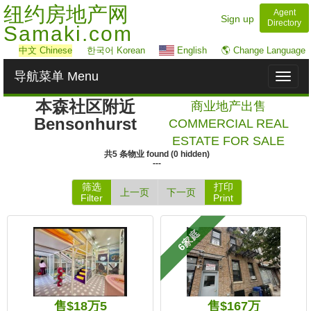
纽约房地产网
Agent
Sign up
Directory
Samaki.com
中文
Chinese
한국어 Korean
English
🌎 Change Language
导航菜单 Menu
Toggl
naviga
本森社区附近
商业地产出售
Bensonhurst
COMMERCIAL REAL
ESTATE FOR SALE
共
5
条物业
found
(
0
hidden)
---
筛选
打印
上一页
下一页
Filter
Print
6家庭
售$18万5
售$167万