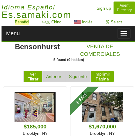
Agent
Idioma Español
Sign up
Directory
Es.samaki.com
Español
中文 Chino
Inglés
🌎 Select
Menu
Toggl
naviga
Bensonhurst
VENTA DE
COMERCIALES
5
found
(
0
hidden)
---
Ver
Imprimir
Anterior
Siguiente
Filtrar
Página
6 FAM
$185,000
$1,670,000
Brooklyn, NY
Brooklyn, NY