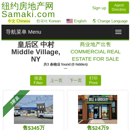
纽约房地产网
Agent
Sign up
Directory
Samaki.com
中文
Chinese
한국어 Korean
English
🌎 Change Language
导航菜单 Menu
Toggl
naviga
皇后区 中村
商业地产出售
Middle Village,
COMMERCIAL REAL
NY
ESTATE FOR SALE
共
3
条物业
found
(
0
hidden)
---
筛选
打印
上一页
下一页
Filter
Print
3家庭
售$345万
售$24万9