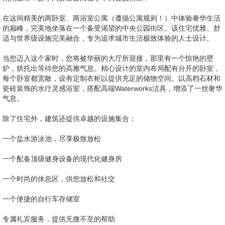
在这间精美的两卧室、两浴室公寓（遵循公寓规则！）中体验奢华生活
的巅峰，完美地坐落在一个备受渴望的中央公园街区。该住宅优雅、舒
适与世界级设施完美融合，专为追求城市生活极致体验的人士设计。
当您迈入这个家时，您将被华丽的大厅所迎接，那里有一个惊艳的壁
炉，烘托出等待您的高雅气息。精心设计的室内布局配有分开的卧室，
每个卧室都宽敞，设有定制衣柜以提供充足的储物空间。以高档石材和
瓷砖装饰的水疗灵感浴室，搭配高端Waterworks洁具，增添了一丝奢华
气息。
除了住宅外，建筑还提供卓越的设施集合：
一个盐水游泳池，尽享极致放松
一个配备顶级健身设备的现代化健身房
一个时尚的休息区，供您放松和社交
一个便捷的自行车存储室
专属礼宾服务，提供无微不至的帮助