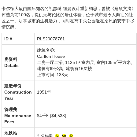
卡尔顿大厦由国际知名的凯瑟琳·纽曼设计重新构思，曾被《建筑文摘》
评选为前100名，提供无与伦比的居住体验，位于城市最令人向往的社
区之一。尽享城市的生机活力，同时在离中央公园近在咫尺的安宁中尽
情沉醉。
ID #‎
RLS20078761
建筑名称:
Carlton House
房资料
2
二房一厅二浴,
1125 ft² 室內尺
,
室內105m
平方米
,
Details
建筑有69公寓
,
建筑有16层楼
上市时间: 138天
建造年份
Construction
1951年
Year
管理费
Maintenance
$4千5 ($4,538)
Fees
地铁站
3 分钟到
N
,
W
,
R