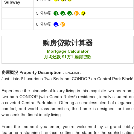
Subway
5 分钟到
4
,
5
,
6
,
F
,
Q
8 分钟到
E
,
M
购房贷款计算器
Mortgage Calculator
月均还款
$1万1
购房贷款
房屋概況
Property Description
« ENGLISH »
Just Listed! Luxurious Two-Bedroom CONDOP on Central Park Block!
Experience the pinnacle of luxury living in this exquisite two-bedroom,
two-bath CONDOP (with Condo Rules!) residence, ideally situated on
a coveted Central Park block. Offering a seamless blend of elegance,
comfort, and world-class amenities, this home is designed for those
who seek the finest in city living.
From the moment you enter, you're welcomed by a grand lobby
featuring a stunning fireplace, setting the stage for the sophistication