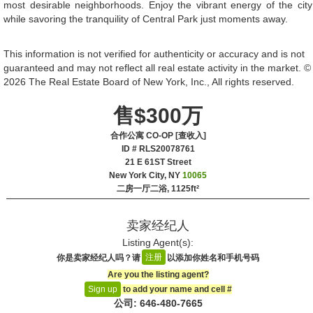
most desirable neighborhoods. Enjoy the vibrant energy of the city
while savoring the tranquility of Central Park just moments away.
This information is not verified for authenticity or accuracy and is not
guaranteed and may not reflect all real estate activity in the market. ©
2026 The Real Estate Board of New York, Inc., All rights reserved.
售$300万
合作公寓 CO-OP [查收入]
ID # RLS20078761
‎21 E 61ST Street
New York City, NY
10065
二房一厅二浴,
1125ft²
卖家经纪人
Listing Agent(s):‎
注册
你是卖家经纪人吗？请
以添加你姓名和手机号码
Are you the listing agent?
to add your name and cell #‎
Sign up
公司: ‍646-480-7665