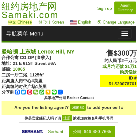
纽约房地产网
Agent
Sign up
Directory
Samaki.com
中文
Chinese
한국어 Korean
English
🌎 Change Language
导航菜单 Menu
Toggl
naviga
曼哈顿 上东城 Lenox Hill, NY
售$300万
合作公寓 CO-OP [查收入]
约人民币2千万元
地址: ‎21 E 61ST Street #6A
或月均还款
$1万1
邮编:
10065
购房贷款
二房一厅二浴,
1125ft²
ID #
距离唐人街中心
4
英里
RLS20078761
距离纽约时代广场
1
英里
分享到
Facebook
Twitter
Pinterest
WeChat
WhatsApp
Kakao
Line
Share
卖家地产公司 Broker Contact
Are you the listing agent?
to add your cell #
Sign up
注册
你是卖家经纪人吗？请
以添加你姓名和手机号码
Serhant
公司: ‍646-480-7665