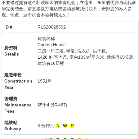
不要错过拥有这个壮观家园的难得机会，在这里，永恒的优雅与现代奢
华完美结合。请直接拨打电话或发消息与我们联系，安排您的私人参
观。快点，这个机会不会持续太久！
ID #‎
RLS20028592
建筑名称:
Carlton House
房资料
二房一厅二浴, 半浴,
洗衣机
,
烘干机
,
Details
2
1428 ft² 室內尺
,
室內133m
平方米
,
建筑有69公寓
,
建筑有16层楼
建造年份
Construction
1951年
Year
管理费
Maintenance
$5千4 ($5,487)
Fees
地铁站
3 分钟到
N
,
W
,
R
Subway