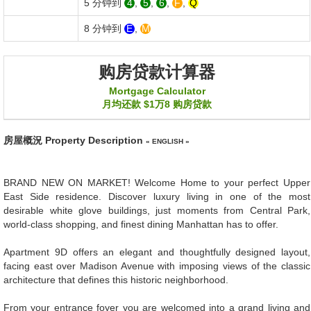
5 分钟到
4
,
5
,
6
,
F
,
Q
8 分钟到
E
,
M
购房贷款计算器
Mortgage Calculator
月均还款
$1万8
购房贷款
房屋概況
Property Description
« ENGLISH »
BRAND NEW ON MARKET! Welcome Home to your perfect Upper
East Side residence. Discover luxury living in one of the most
desirable white glove buildings, just moments from Central Park,
world-class shopping, and finest dining Manhattan has to offer.
Apartment 9D offers an elegant and thoughtfully designed layout,
facing east over Madison Avenue with imposing views of the classic
architecture that defines this historic neighborhood.
From your entrance foyer you are welcomed into a grand living and