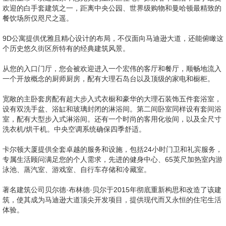
欢迎的白手套建筑之一，距离中央公园、世界级购物和曼哈顿最精致的
餐饮场所仅咫尺之遥。
9D公寓提供优雅且精心设计的布局，不仅面向马迪逊大道，还能俯瞰这
个历史悠久街区所特有的经典建筑风景。
从您的入口门厅，您会被欢迎进入一个宏伟的客厅和餐厅，顺畅地流入
一个开放概念的厨师厨房，配有大理石岛台以及顶级的家电和橱柜。
宽敞的主卧套房配有超大步入式衣橱和豪华的大理石装饰五件套浴室，
设有双洗手盆、浴缸和玻璃封闭的淋浴间。第二间卧室同样设有套间浴
室，配有大型步入式淋浴间。还有一个时尚的客用化妆间，以及全尺寸
洗衣机/烘干机。中央空调系统确保四季舒适。
卡尔顿大厦提供全套卓越的服务和设施，包括24小时门卫和礼宾服务，
专属生活顾问满足您的个人需求，先进的健身中心、65英尺加热室内游
泳池、蒸汽室、游戏室、自行车存储和冷藏室。
著名建筑公司贝尔德·布林德·贝尔于2015年彻底重新构思和改造了该建
筑，使其成为马迪逊大道顶尖开发项目，提供现代而又永恒的住宅生活
体验。