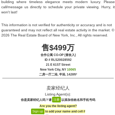
building where timeless elegance meets modern luxury. Please
call/message us directly to schedule your private viewing. Hurry, it
won't last!
This information is not verified for authenticity or accuracy and is not
guaranteed and may not reflect all real estate activity in the market. ©
2026 The Real Estate Board of New York, Inc., All rights reserved.
售$499万
合作公寓 CO-OP [查收入]
ID # RLS20028592
‎21 E 61ST Street
New York City, NY
10065
二房一厅二浴, 半浴,
1428ft²
卖家经纪人
Listing Agent(s):‎
注册
你是卖家经纪人吗？请
以添加你姓名和手机号码
Are you the listing agent?
to add your name and cell #‎
Sign up