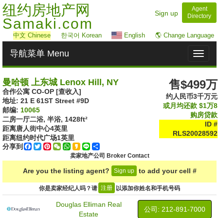
纽约房地产网
Agent
Sign up
Directory
Samaki.com
中文
Chinese
한국어 Korean
English
🌎 Change Language
导航菜单 Menu
Toggl
naviga
曼哈顿 上东城 Lenox Hill, NY
售$499万
合作公寓 CO-OP [查收入]
约人民币3千万元
地址: ‎21 E 61ST Street #9D
或月均还款
$1万8
邮编:
10065
购房贷款
二房一厅二浴, 半浴,
1428ft²
ID #
距离唐人街中心
4
英里
RLS20028592
距离纽约时代广场
1
英里
分享到
Facebook
Twitter
Pinterest
WeChat
WhatsApp
Kakao
Line
Share
卖家地产公司 Broker Contact
Are you the listing agent?
to add your cell #
Sign up
注册
你是卖家经纪人吗？请
以添加你姓名和手机号码
Douglas Elliman Real
公司: ‍212-891-7000
Estate