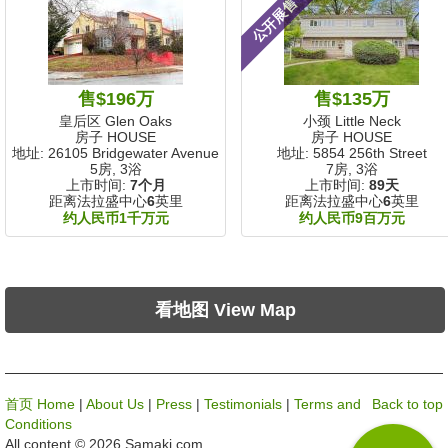
公开展售
售$196万
售$135万
皇后区 Glen Oaks
小颈 Little Neck
房子 HOUSE
房子 HOUSE
地址: 26105 Bridgewater Avenue
地址: 5854 256th Street
5房, 3浴
7房, 3浴
上市时间:
7个月
上市时间:
89天
距离法拉盛中心
6
英里
距离法拉盛中心
6
英里
约人民币1千万元
约人民币9百万元
看地图 View Map
首页 Home
|
About Us
|
Press
|
Testimonials
|
Terms and
Back to top
Conditions
All content © 2026 Samaki.com