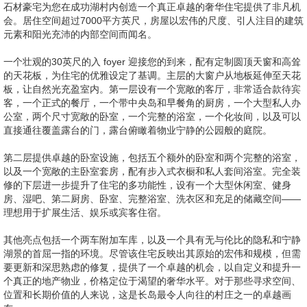
石材豪宅为您在成功湖村内创造一个真正卓越的奢华住宅提供了非凡机
会。居住空间超过7000平方英尺，房屋以宏伟的尺度、引人注目的建筑
元素和阳光充沛的内部空间而闻名。
一个壮观的30英尺的入 foyer 迎接您的到来，配有定制圆顶天窗和高耸
的天花板，为住宅的优雅设定了基调。主层的大窗户从地板延伸至天花
板，让自然光充盈室内。第一层设有一个宽敞的客厅，非常适合款待宾
客，一个正式的餐厅，一个带中央岛和早餐角的厨房，一个大型私人办
公室，两个尺寸宽敞的卧室，一个完整的浴室，一个化妆间，以及可以
直接通往覆盖露台的门，露台俯瞰着物业宁静的公园般的庭院。
第二层提供卓越的卧室设施，包括五个额外的卧室和两个完整的浴室，
以及一个宽敞的主卧室套房，配有步入式衣橱和私人套间浴室。完全装
修的下层进一步提升了住宅的多功能性，设有一个大型休闲室、健身
房、湿吧、第二厨房、卧室、完整浴室、洗衣区和充足的储藏空间——
理想用于扩展生活、娱乐或宾客住宿。
其他亮点包括一个两车附加车库，以及一个具有无与伦比的隐私和宁静
湖景的首屈一指的环境。尽管该住宅反映出其原始的宏伟和规模，但需
要更新和深思熟虑的修复，提供了一个卓越的机会，以自定义和提升一
个真正的地产物业，价格定位于渴望的奢华水平。对于那些寻求空间、
位置和长期价值的人来说，这是长岛最令人向往的村庄之一的卓越画