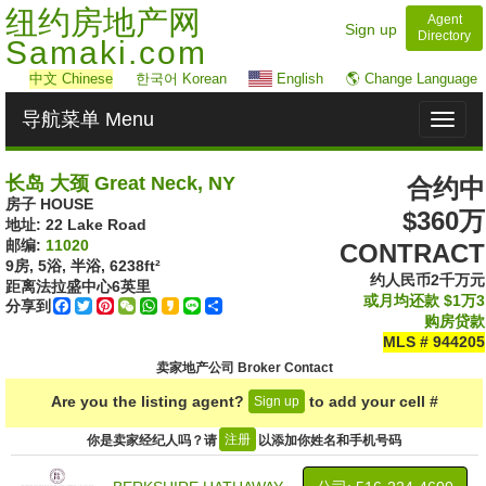
纽约房地产网
Agent
Sign up
Directory
Samaki.com
中文
Chinese
한국어 Korean
English
🌎 Change Language
导航菜单 Menu
Toggl
naviga
长岛 大颈 Great Neck, NY
合约中
房子 HOUSE
$360万
地址: ‎22 Lake Road
邮编:
11020
CONTRACT
9房, 5浴, 半浴,
6238ft²
约人民币2千万元
距离法拉盛中心
6
英里
或月均还款
$1万3
分享到
Facebook
Twitter
Pinterest
WeChat
WhatsApp
Kakao
Line
Share
购房贷款
MLS # 944205
卖家地产公司 Broker Contact
Are you the listing agent?
to add your cell #
Sign up
注册
你是卖家经纪人吗？请
以添加你姓名和手机号码