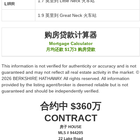
1.7 英里到
Little Neck
火车站
LIRR
1.9 英里到
Great Neck
火车站
购房贷款计算器
Mortgage Calculator
月均还款
$1万3
购房贷款
This information is not verified for authenticity or accuracy and is not
guaranteed and may not reflect all real estate activity in the market. ©
2026 BERKSHIRE HATHAWAY. All rights reserved. All information
provided by the listing agent/broker is deemed reliable but is not
guaranteed and should be independently verified.
合约中 $360万
CONTRACT
房子 HOUSE
MLS # 944205
‎22 Lake Road