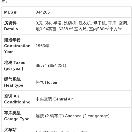
布。
MLS #‎
944205
房资料
9房, 5浴, 半浴,
洗碗机
,
洗衣机
,
烘干机
,
车库
,
空调
,
2
Details
地0.94英亩
,
6238 ft² 室內尺
,
室內580m
平方米
建造年份
Construction
1963年
Year
地稅
Taxes
$5万4 ($54,231)
(per year)
暖气系统
热气
Hot air
Heat type
空调
Air
中央空调
Central Air
Conditioning
车库类型
连接 (2 辆车库)
Attached (2 car garage)
Garage Type
火车站