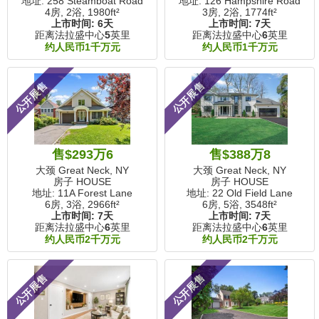
地址: 258 Steamboat Road
地址: 126 Hampshire Road
4房, 2浴,
1980ft²
3房, 2浴,
1774ft²
上市时间:
6天
上市时间:
7天
距离法拉盛中心
5
英里
距离法拉盛中心
6
英里
约人民币1千万元
约人民币1千万元
公开展售
公开展售
售$293万6
售$388万8
大颈 Great Neck, NY
大颈 Great Neck, NY
房子 HOUSE
房子 HOUSE
地址: 11A Forest Lane
地址: 22 Old Field Lane
6房, 3浴,
2966ft²
6房, 5浴,
3548ft²
上市时间:
7天
上市时间:
7天
距离法拉盛中心
6
英里
距离法拉盛中心
6
英里
约人民币2千万元
约人民币2千万元
公开展售
公开展售