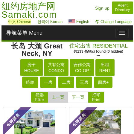
纽约房地产网
Agent
Sign up
Directory
Samaki.com
中文
Chinese
한국어 Korean
English
🌎 Change Language
导航菜单 Menu
Toggl
naviga
长岛 大颈 Great
住宅出售 RESIDENTIAL
Neck, NY
共
133
条物业
found
(
0
hidden)
---
房子
共有公寓
合作公寓
出租
HOUSE
CONDO
CO-OP
RENT
统舱
一房
二房
三房
四房+
筛选
打印
上一页
下一页
Filter
Print
公开展售
公开展售