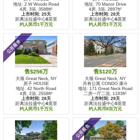
地址: 2 W Woods Road
地址: 70 Manor Drive
4房, 3浴,
3588ft²
4房, 3浴,
2897ft²
上市时间:
25天
上市时间:
28天
距离法拉盛中心
6
英里
距离法拉盛中心
6
英里
约人民币1千万元
约人民币1千万元
公开展售
售$256万
售$120万
大颈 Great Neck, NY
大颈 Great Neck, NY
房子 HOUSE
共有公寓 CONDO 康斗
地址: 42 North Road
地址: 171 Great Neck Road
4房, 2浴,
2558ft²
二房一厅二浴,
1183ft²
上市时间:
28天
上市时间:
29天
距离法拉盛中心
6
英里
距离法拉盛中心
5
英里
约人民币1千万元
约人民币8百万元
公开展售