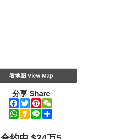
看地图 View Map
分享
Share
Facebook
Twitter
Pinterest
WeChat
WhatsApp
Kakao
Line
Share
合约中 $24万5