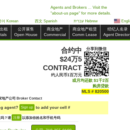
Agents and Brokers ... Visit the
"about-us page" for more details.
어 Korean
西文 Spanish
עִברִית Hebrew
Engl
出租
公开展售
商业地产
商业地产租赁
经纪人名录
tals
Open House
Commercial
Comm Lease
Agent Director
合约中
分享到
微信
$24万5
CONTRACT
约人民币1百万元
或月均还款
$1千2百
购房贷款
MLS # 820500
地产公司 Broker Contact
ing agent?
to add your cell #
Sign up
注册
人吗？请
以添加你姓名和手机号码