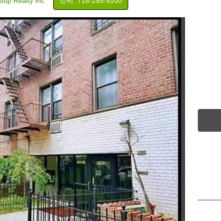
up Realty Inc
公司: ‍718-255-9100