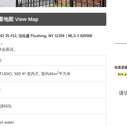
看地图 View Map
3 35 #3J, 法拉盛 Flushing, NY 11354｜MLS # 820500
 »
事会面试。
0
你是卖
2
TUDIO,
500 ft² 室內尺
,
室內46m
平方米
Are y
年
请说
($550)
t water