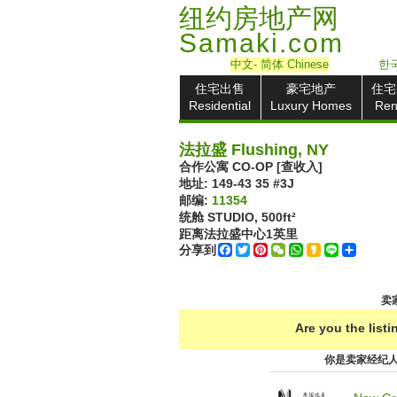
纽约房地产网
Samaki.com
中文
- 简体
Chinese
한국
住宅出售
豪宅地产
住宅
Residential
Luxury Homes
Ren
法拉盛 Flushing, NY
合作公寓 CO-OP [查收入]
地址: ‎149-43 35 #3J
邮编:
11354
统舱 STUDIO,
500ft²
距离法拉盛中心
1
英里
分享到
Facebook
Twitter
Pinterest
WeChat
WhatsApp
Kakao
Line
Share
卖家
Are you the list
你是卖家经纪