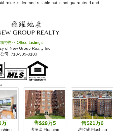
nt/broker is deemed reliable but is not guaranteed and
司的物业
Office Listings
sy of
New Group Realty Inc
公司: ‍718-939-9100
a
9万
售$29万5
售$21万6
shing
法拉盛 Flushing
法拉盛 Flushing