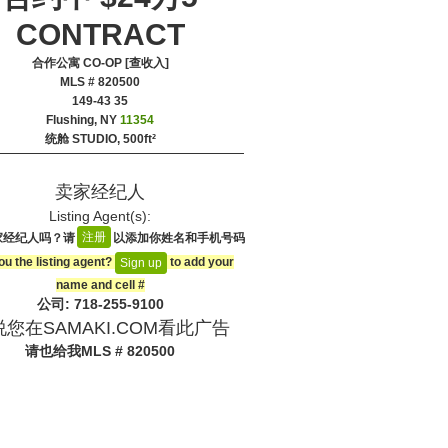
CONTRACT
合作公寓 CO-OP [查收入]
MLS # 820500
‎149-43 35
Flushing, NY
11354
统舱 STUDIO,
500ft²
卖家经纪人
Listing Agent(s):‎
注册
家经纪人吗？请
以添加你姓名和手机号码
ou the listing agent?
to add your
Sign up
name and cell #‎
公司: ‍718-255-9100
您在SAMAKI.COM看此广告
请也给我
MLS # 820500