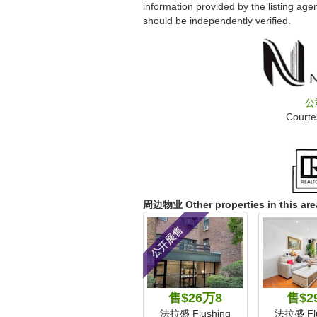
information provided by the listing age
should be independently verified.
公
Courte
周边物业 Other properties in this are
公开展售
售$26万8
售$2
法拉盛 Flushing
法拉盛 Flu