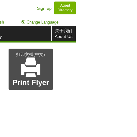
Agent
Sign up
Directory
ish
🌎 Change Language
关于我们
y
About Us
打印文檔(中文)
Print Flyer