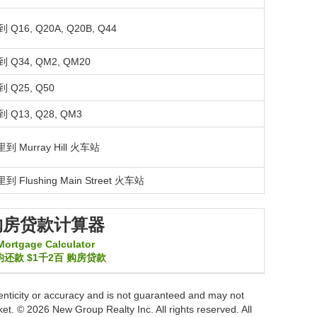
 Q16, Q20A, Q20B, Q44
 Q34, QM2, QM20
 Q25, Q50
 Q13, Q28, QM3
英里到
Murray Hill
火车站
英里到
Flushing Main Street
火车站
购房贷款计算器
Mortgage Calculator
均还款
$1千2百
购房贷款
thenticity or accuracy and is not guaranteed and may not
arket. © 2026 New Group Realty Inc. All rights reserved. All