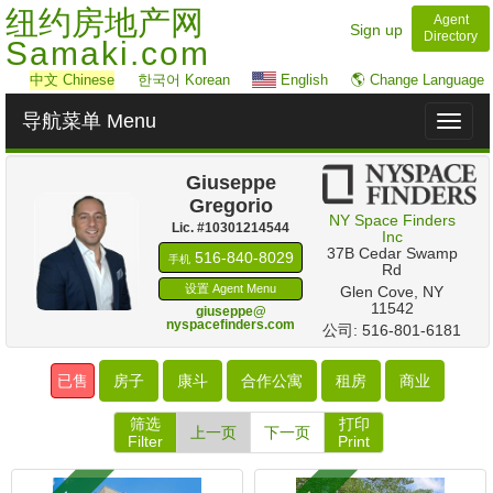
纽约房地产网
Agent
Sign up
Directory
Samaki.com
中文
Chinese
한국어 Korean
English
🌎 Change Language
导航菜单 Menu
Toggl
naviga
Giuseppe
Gregorio
NY Space Finders
Lic. #‍10301214544
Inc
‎37B Cedar Swamp
‍516-840-8029
手机
Rd
设置 Agent Menu
Glen Cove, NY
11542
giuseppe@
nyspacefinders.com
公司: 516-801-6181
已售
房子
康斗
合作公寓
租房
商业
筛选
打印
上一页
下一页
Filter
Print