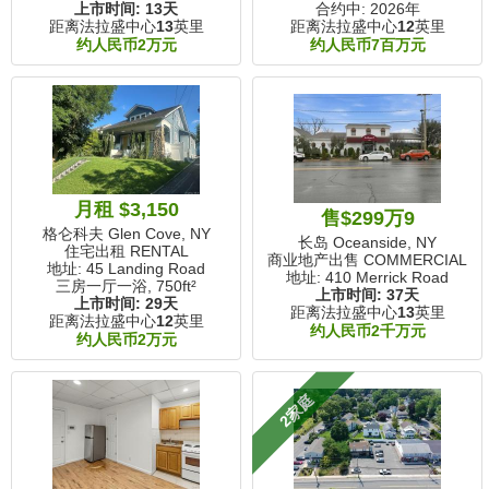
上市时间:
13天
合约中: 2026年
距离法拉盛中心
13
英里
距离法拉盛中心
12
英里
约人民币2万元
约人民币7百万元
月租 $3,150
售$299万9
格仑科夫 Glen Cove, NY
长岛 Oceanside, NY
住宅出租 RENTAL
商业地产出售 COMMERCIAL
地址: 45 Landing Road
地址: 410 Merrick Road
三房一厅一浴,
750ft²
上市时间:
37天
上市时间:
29天
距离法拉盛中心
13
英里
距离法拉盛中心
12
英里
约人民币2千万元
约人民币2万元
2家庭