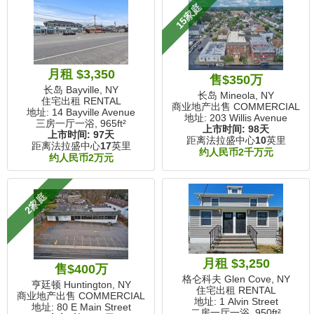
15家庭
月租 $3,350
售$350万
长岛 Bayville, NY
长岛 Mineola, NY
住宅出租 RENTAL
商业地产出售 COMMERCIAL
地址: 14 Bayville Avenue
地址: 203 Willis Avenue
三房一厅一浴,
965ft²
上市时间:
98天
上市时间:
97天
距离法拉盛中心
10
英里
距离法拉盛中心
17
英里
约人民币2千万元
约人民币2万元
2家庭
月租 $3,250
售$400万
格仑科夫 Glen Cove, NY
亨廷顿 Huntington, NY
住宅出租 RENTAL
商业地产出售 COMMERCIAL
地址: 1 Alvin Street
地址: 80 E Main Street
二房一厅一浴,
950ft²