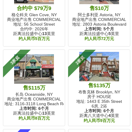
合约中 $79万9
售$10万
格仑科夫 Glen Cove, NY
阿士多利亚 Astoria, NY
商业地产出售 COMMERCIAL
商业地产出售 COMMERCIAL
地址: 56 School Street
地址: 2803 Astoria Boulevard
合约中: 2026年
上市时间:
5个月
距离法拉盛中心
13
英里
距离法拉盛中心
5
英里
约人民币5百万元
约人民币72万元
3家庭
2家庭
售$135万
售$115万
布鲁克林 Brooklyn, NY
长岛 Oceanside, NY
房子 HOUSE
商业地产出售 COMMERCIAL
地址: 1443 E 35th Street
地址: 3116-3118 Long Beach Road
6房, 2浴
上市时间:
6个月
上市时间:
6个月
距离法拉盛中心
13
英里
距离八大道中心
4
英里
约人民币8百万元
约人民币9百万元