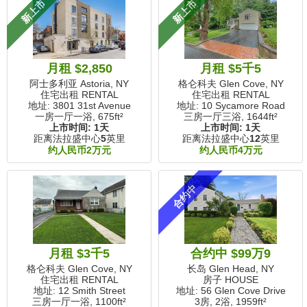
新上市
新上市
月租 $2,850
月租 $5千5
阿士多利亚 Astoria, NY
格仑科夫 Glen Cove, NY
住宅出租 RENTAL
住宅出租 RENTAL
地址: 3801 31st Avenue
地址: 10 Sycamore Road
一房一厅一浴,
675ft²
三房一厅三浴,
1644ft²
上市时间:
1天
上市时间:
1天
距离法拉盛中心
5
英里
距离法拉盛中心
12
英里
约人民币2万元
约人民币4万元
合约中
月租 $3千5
合约中 $99万9
格仑科夫 Glen Cove, NY
长岛 Glen Head, NY
住宅出租 RENTAL
房子 HOUSE
地址: 12 Smith Street
地址: 56 Glen Cove Drive
三房一厅一浴,
1100ft²
3房, 2浴,
1959ft²