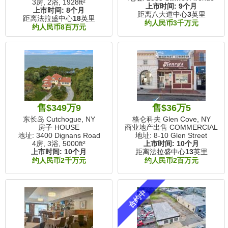
3房, 2浴,
1928ft²
上市时间:
9个月
上市时间:
8个月
距离八大道中心
3
英里
距离法拉盛中心
18
英里
约人民币3千万元
约人民币8百万元
售$349万9
售$36万5
东长岛 Cutchogue, NY
格仑科夫 Glen Cove, NY
房子 HOUSE
商业地产出售 COMMERCIAL
地址: 3400 Dignans Road
地址: 8-10 Glen Street
4房, 3浴,
5000ft²
上市时间:
10个月
上市时间:
10个月
距离法拉盛中心
13
英里
约人民币2千万元
约人民币2百万元
合约中