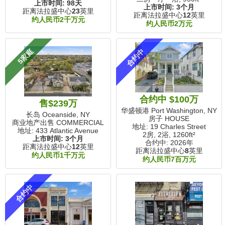
上市时间:
98天
上市时间:
3个月
距离法拉盛中心
23
英里
距离法拉盛中心
12
英里
约人民币2千万元
约人民币2万元
5家庭
合约中
合约中 $100万
售$239万
华盛顿港 Port Washington, NY
长岛 Oceanside, NY
房子 HOUSE
商业地产出售 COMMERCIAL
地址: 19 Charles Street
地址: 433 Atlantic Avenue
2房, 2浴,
1260ft²
上市时间:
3个月
合约中: 2026年
距离法拉盛中心
12
英里
距离法拉盛中心
8
英里
约人民币1千万元
约人民币7百万元
合约中