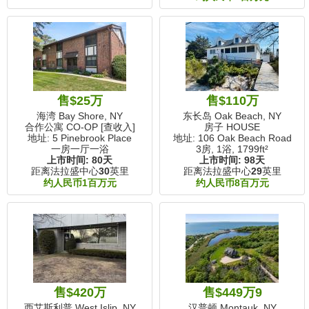
售$25万
售$110万
海湾 Bay Shore, NY
东长岛 Oak Beach, NY
合作公寓 CO-OP [查收入]
房子 HOUSE
地址: 5 Pinebrook Place
地址: 106 Oak Beach Road
一房一厅一浴
3房, 1浴,
1799ft²
上市时间:
80天
上市时间:
98天
距离法拉盛中心
30
英里
距离法拉盛中心
29
英里
约人民币1百万元
约人民币8百万元
售$420万
售$449万9
西艾斯利普 West Islip, NY
汉普顿 Montauk, NY