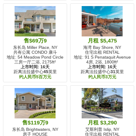
售$69万9
月租 $5,475
东长岛 Miller Place, NY
海湾 Bay Shore, NY
共有公寓 CONDO 康斗
住宅出租 RENTAL
地址: 54 Meadow Pond Circle
地址: 91 S Penataquit Avenue
三房一厅二浴,
2175ft²
4房, 2浴,
1800ft²
上市时间:
16天
上市时间:
16天
距离法拉盛中心
45
英里
距离法拉盛中心
31
英里
约人民币5百万元
约人民币3万元
售$119万9
月租 $3,290
东长岛 Brightwaters, NY
艾斯利普 Islip, NY
房子 HOUSE
住宅出租 RENTAL