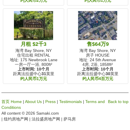
约人民币2万元
约人民币1万元
月租 $2千3
售$64万9
海湾 Bay Shore, NY
海湾 Bay Shore, NY
住宅出租 RENTAL
房子 HOUSE
地址: 175 Newbrook Lane
地址: 24 5th Avenue
一房一厅一浴,
800ft²
4房, 2浴,
1858ft²
上市时间:
10个月
上市时间:
10个月
距离法拉盛中心
31
英里
距离法拉盛中心
30
英里
约人民币1万元
约人民币4百万元
首页 Home
|
About Us
|
Press
|
Testimonials
|
Terms and
Back to top
Conditions
All content © 2026 Samaki.com
| 纽约房地产网 | 法拉盛房地产网 | 萨马房