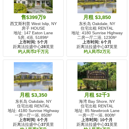
售$399万9
月租 $3,850
西艾斯利普 West Islip, NY
东长岛 Oakdale, NY
房子 HOUSE
住宅出租 RENTAL
地址: 147 Eaton Lane
地址: 4180 Sunrise Highway
5房, 4浴,
5189ft²
二房一厅二浴,
1230ft²
上市时间:
5个月
上市时间:
6个月
距离法拉盛中心
28
英里
距离法拉盛中心
37
英里
约人民币2千万元
约人民币2万元
月租 $3,350
月租 $2千3
东长岛 Oakdale, NY
海湾 Bay Shore, NY
住宅出租 RENTAL
住宅出租 RENTAL
地址: 4180 Sunrise Highway
地址: 85 Newbrook Lane
一房一厅一浴,
850ft²
一房一厅一浴,
800ft²
上市时间:
6个月
上市时间:
10个月
距离法拉盛中心
37
英里
距离法拉盛中心
31
英里