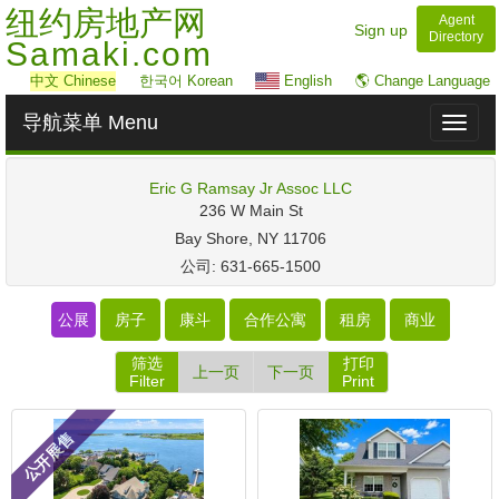
纽约房地产网
Agent
Sign up
Directory
Samaki.com
中文
Chinese
한국어 Korean
English
🌎 Change Language
导航菜单 Menu
Toggl
naviga
Eric G Ramsay Jr Assoc LLC
‎236 W Main St
Bay Shore, NY 11706
公司: 631-665-1500
公展
房子
康斗
合作公寓
租房
商业
筛选
打印
上一页
下一页
Filter
Print
公开展售