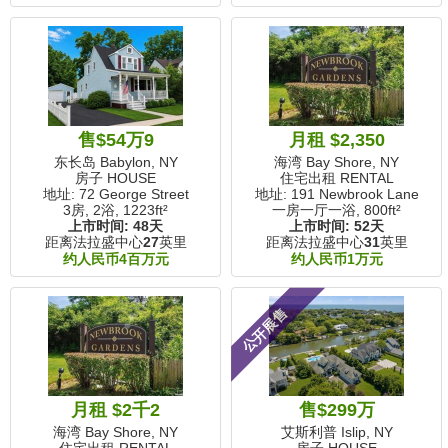
售$54万9
月租 $2,350
东长岛 Babylon, NY
海湾 Bay Shore, NY
房子 HOUSE
住宅出租 RENTAL
地址: 72 George Street
地址: 191 Newbrook Lane
3房, 2浴,
1223ft²
一房一厅一浴,
800ft²
上市时间:
48天
上市时间:
52天
距离法拉盛中心
27
英里
距离法拉盛中心
31
英里
约人民币4百万元
约人民币1万元
公开展售
月租 $2千2
售$299万
海湾 Bay Shore, NY
艾斯利普 Islip, NY
住宅出租 RENTAL
房子 HOUSE