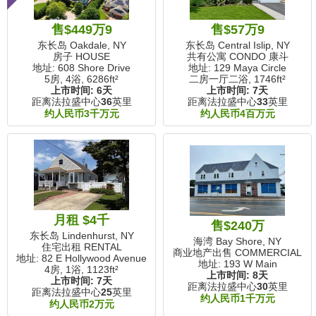
售$449万9
售$57万9
东长岛 Oakdale, NY
东长岛 Central Islip, NY
房子 HOUSE
共有公寓 CONDO 康斗
地址: 608 Shore Drive
地址: 129 Maya Circle
5房, 4浴,
6286ft²
二房一厅二浴,
1746ft²
上市时间:
6天
上市时间:
7天
距离法拉盛中心
36
英里
距离法拉盛中心
33
英里
约人民币3千万元
约人民币4百万元
月租 $4千
售$240万
东长岛 Lindenhurst, NY
海湾 Bay Shore, NY
住宅出租 RENTAL
商业地产出售 COMMERCIAL
地址: 82 E Hollywood Avenue
地址: 193 W Main
4房, 1浴,
1123ft²
上市时间:
8天
上市时间:
7天
距离法拉盛中心
30
英里
距离法拉盛中心
25
英里
约人民币1千万元
约人民币2万元