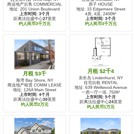
商业地产出售 COMMERCIAL
房子 HOUSE
地址: 201 Union Boulevard
地址: 15 Edgemere Street
上市时间:
3个月
4房, 4浴,
2400ft²
距离法拉盛中心
27
英里
上市时间:
3个月
约人民币3千万元
约人民币3千万元
月租 $2千4
月租 $3千
东长岛 Lindenhurst, NY
海湾 Bay Shore, NY
住宅出租 RENTAL
商业地产租赁 COMM LEASE
地址: 639 Wellwood Avenue
地址: 126A Main Street
一房一厅一浴,
750ft²
上市时间:
4个月
上市时间:
5个月
距离法拉盛中心
30
英里
距离法拉盛中心
24
英里
约人民币2万元
约人民币1万元