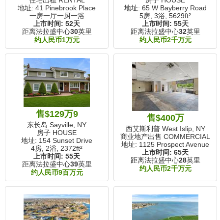
地址: 41 Pinebrook Place
地址: 65 W Bayberry Road
一房一厅一厨一浴
5房, 3浴,
5629ft²
上市时间:
52天
上市时间:
55天
距离法拉盛中心
30
英里
距离法拉盛中心
32
英里
约人民币1万元
约人民币2千万元
售$129万9
售$400万
东长岛 Sayville, NY
西艾斯利普 West Islip, NY
房子 HOUSE
商业地产出售 COMMERCIAL
地址: 154 Sunset Drive
地址: 1125 Prospect Avenue
4房, 2浴,
2372ft²
上市时间:
65天
上市时间:
55天
距离法拉盛中心
28
英里
距离法拉盛中心
39
英里
约人民币2千万元
约人民币9百万元