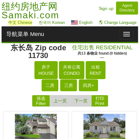
纽约房地产网
Agent
Sign up
Directory
Samaki.com
中文
Chinese
한국어 Korean
English
🌎 Change Language
导航菜单 Menu
Toggl
naviga
东长岛 Zip code
住宅出售 RESIDENTIAL
11730
共
13
条物业
found
(
0
hidden)
---
房子
共有公寓
出租
HOUSE
CONDO
RENT
二房
三房
四房+
筛选
打印
上一页
下一页
Filter
Print