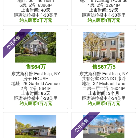
地址: 38 The Helm
地址: 8 Wantagh Avenue
5房, 5浴,
6386ft²
4房, 2浴,
1264ft²
上市时间:
40天
上市时间:
57天
距离法拉盛中心
33
英里
距离法拉盛中心
33
英里
约人民币2千万元
约人民币4百万元
公开展售
售$64万
售$67万5
东艾斯利普 East Islip, NY
东艾斯利普 East Islip, NY
房子 HOUSE
共有公寓 CONDO 康斗
地址: 26 Garfield Avenue
地址: 32 Michael Lane
2房, 1浴,
864ft²
二房一厅二浴,
1604ft²
上市时间:
65天
上市时间:
3个月
距离法拉盛中心
33
英里
距离法拉盛中心
34
英里
约人民币4百万元
约人民币4百万元
公开展售