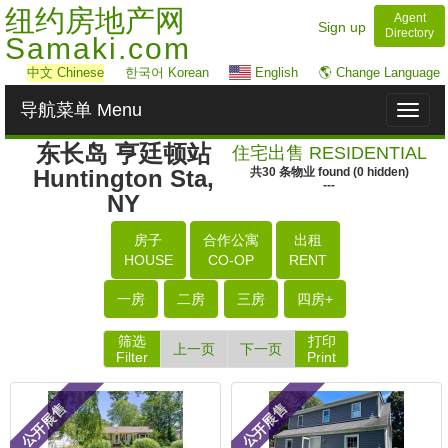
纽约房地产网
Agent
Sign up
Directory
Samaki.com
中文
Chinese
한국어 Korean
English
🌎 Change Language
导航菜单 Menu
Toggl
naviga
东长岛 亨廷顿站
住宅出售 RESIDENTIAL
Huntington Sta,
共
30
条物业
found
(
0
hidden)
---
NY
房子
合作公寓
出租
HOUSE
CO-OP
RENT
一房
二房
三房
四房+
筛选
打印
上一页
下一页
Filter
Print
公开展售
公开展售