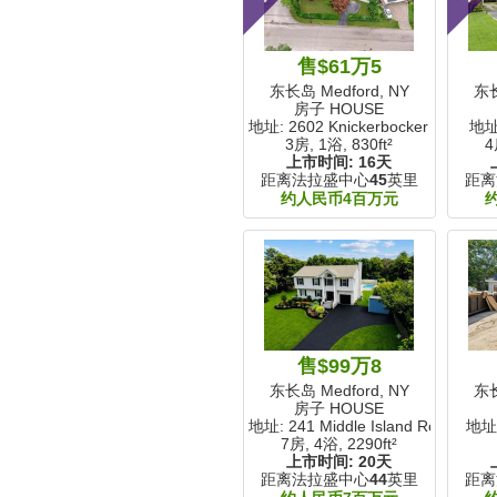
售$61万5
东长岛 Medford, NY
东长
房子 HOUSE
地址: 2602 Knickerbocker Avenue
地址:
3房, 1浴,
830ft²
4
上市时间:
16天
距离法拉盛中心
45
英里
距离
约人民币4百万元
售$99万8
东长岛 Medford, NY
东长
房子 HOUSE
地址: 241 Middle Island Road
地址:
7房, 4浴,
2290ft²
上市时间:
20天
距离法拉盛中心
44
英里
距离