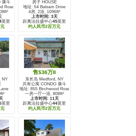
O 康斗
房子 HOUSE
od Road
地址: 54 Balsam Drive
08ft²
4房, 2浴,
1096ft²
天
上市时间:
3天
4
英里
距离法拉盛中心
45
英里
万元
约人民币2百万元
9
售$36万8
 NY
东长岛 Medford, NY
E
共有公寓 CONDO 康斗
Lane
地址: 855 Birchwood Road
ft²
一房一厅一浴,
808ft²
天
上市时间:
11天
5
英里
距离法拉盛中心
44
英里
万元
约人民币2百万元