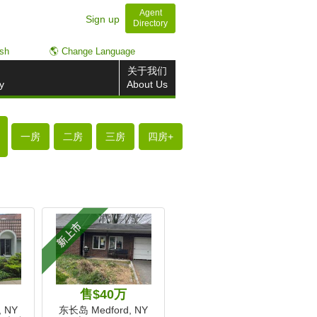
Agent
Sign up
Directory
ish
🌎 Change Language
关于我们
y
About Us
一房
二房
三房
四房+
新上市
5
售$40万
 NY
东长岛 Medford, NY