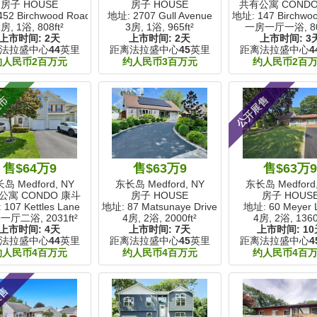
房子 HOUSE
房子 HOUSE
共有公寓 COND
52 Birchwood Road
地址: 2707 Gull Avenue
地址: 147 Birchwo
1房, 1浴,
808ft²
3房, 1浴,
965ft²
一房一厅一浴,
8
上市时间:
2天
上市时间:
2天
上市时间:
3
法拉盛中心
44
英里
距离法拉盛中心
45
英里
距离法拉盛中心
4
约人民币2百万元
约人民币3百万元
约人民币2百
上市
公开展售
售$64万9
售$63万9
售$63万
岛 Medford, NY
东长岛 Medford, NY
东长岛 Medford,
公寓 CONDO 康斗
房子 HOUSE
房子 HOUS
107 Kettles Lane
地址: 87 Matsunaye Drive
地址: 60 Meyer 
一厅二浴,
2031ft²
4房, 2浴,
2000ft²
4房, 2浴,
1360
上市时间:
4天
上市时间:
7天
上市时间:
10
法拉盛中心
44
英里
距离法拉盛中心
45
英里
距离法拉盛中心
4
约人民币4百万元
约人民币4百万元
约人民币4百
展售