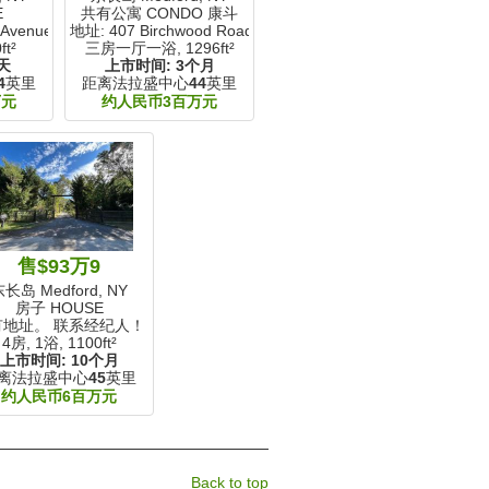
E
共有公寓 CONDO 康斗
 Avenue
地址: 407 Birchwood Road
ft²
三房一厅一浴,
1296ft²
天
上市时间:
3个月
4
英里
距离法拉盛中心
44
英里
万元
约人民币3百万元
售$93万9
长岛 Medford, NY
房子 HOUSE
有地址。 联系经纪人！
4房, 1浴,
1100ft²
上市时间:
10个月
离法拉盛中心
45
英里
约人民币6百万元
Back to top