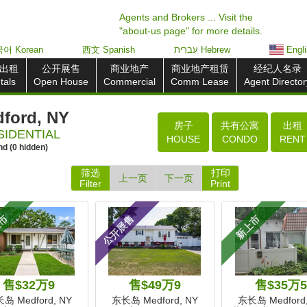
Agents and Brokers ... Visit the
"about-us page" for more details.
어 Korean
西文 Spanish
עִברִית Hebrew
Engl
出租
公开展售
商业地产
商业地产租赁
经纪人名录
tals
Open House
Commercial
Comm Lease
Agent Director
ord, NY
房子
共有公寓
出租
IDENTIAL
HOUSE
CONDO
RENT
nd
(
0
hidden)
筛选
打印
上一页
下一页
Filter
Print
上市
公开展售
新上市
售$32万9
售$49万9
售$35万
岛 Medford, NY
东长岛 Medford, NY
东长岛 Medford,