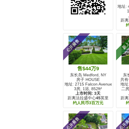
地址: 4
距离
公开展售
新
售$44万9
东长岛 Medford, NY
东长
房子 HOUSE
共有
地址: 2715 Falcon Avenue
地址: 
3房, 1浴,
852ft²
二房
上市时间:
3天
距离法拉盛中心
45
英里
距离
约人民币3百万元
公开展售
公开