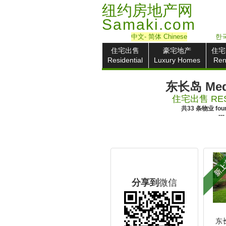
纽约房地产网
Samaki.com
中文
- 简体
Chinese
한국
住宅出售
豪宅地产
住宅
Residential
Luxury Homes
Ren
东长岛 Medf
住宅出售 RES
共
33
条物业
fou
---
新
分享到
微信
东长