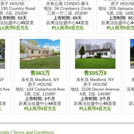
房子 HOUSE
共有公寓 CONDO 康斗
房子 HOUS
190 Country Road
地址: 36 Cranberry Circle
地址: 209 Jamaica
房, 2浴,
2500ft²
三房一厅二浴,
2030ft²
5房, 2浴,
1690
上市时间:
53天
上市时间:
89天
上市时间:
95
法拉盛中心
45
英里
距离法拉盛中心
44
英里
距离法拉盛中心
4
约人民币5百万元
约人民币4百万元
约人民币5百
售$63万
售$55万9
NY
东长岛 Medford, NY
东长岛 Medford, NY
东
房子 HOUSE
房子 HOUSE
d Avenue
地址: 104 Cedarhurst Avenue
地址: 3108 Devon Avenue
没
²
3房, 2浴,
1158ft²
4房, 2浴,
1469ft²
月
上市时间:
3个月
上市时间:
3个月
英里
距离法拉盛中心
44
英里
距离法拉盛中心
45
英里
距
元
约人民币4百万元
约人民币4百万元
nials
|
Terms and Conditions