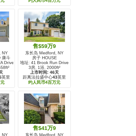
万元
约人民币4百万元
9
售$59万9
 NY
东长岛 Medford, NY
O 康斗
房子 HOUSE
 Drive
地址: 41 Brook Run Drive
58ft²
3房, 1浴,
2000ft²
天
上市时间:
46天
6
英里
距离法拉盛中心
43
英里
万元
约人民币4百万元
9
售$41万9
 NY
东长岛 Medford, NY