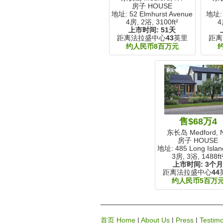
房子 HOUSE
地址: 52 Elmhurst Avenue
地址: 
4房, 2浴,
3100ft²
4
上市时间:
51天
距离法拉盛中心
43
英里
距离
约人民币8百万元
售$68万4
东长岛 Medford, 
房子 HOUSE
地址: 485 Long Islan
3房, 3浴,
1488ft
上市时间:
3个
距离法拉盛中心
44
约人民币5百万
首页 Home
|
About Us
|
Press
|
Testimo