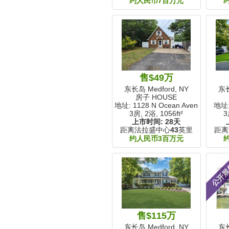
约人民币7百万元
售$49万
东长岛 Medford, NY
东长
房子 HOUSE
地址: 1128 N Ocean Avenue
地址:
3房, 2浴,
1056ft²
3
上市时间:
28天
距离法拉盛中心
43
英里
距离
约人民币3百万元
公开
售$115万
东长岛 Medford, NY
东长