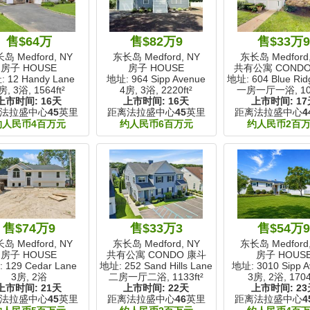
售$64万
售$82万9
售$33万
岛 Medford, NY
东长岛 Medford, NY
东长岛 Medford,
房子 HOUSE
房子 HOUSE
共有公寓 COND
 12 Handy Lane
地址: 964 Sipp Avenue
地址: 604 Blue Rid
房, 3浴,
1564ft²
4房, 3浴,
2220ft²
一房一厅一浴,
10
上市时间:
16天
上市时间:
16天
上市时间:
17
法拉盛中心
45
英里
距离法拉盛中心
45
英里
距离法拉盛中心
4
约人民币4百万元
约人民币6百万元
约人民币2百
售$74万9
售$33万3
售$54万
岛 Medford, NY
东长岛 Medford, NY
东长岛 Medford,
房子 HOUSE
共有公寓 CONDO 康斗
房子 HOUS
 129 Cedar Lane
地址: 252 Sand Hills Lane
地址: 3010 Sipp A
3房, 2浴
二房一厅二浴,
1133ft²
3房, 2浴,
1704
上市时间:
21天
上市时间:
22天
上市时间:
23
法拉盛中心
45
英里
距离法拉盛中心
46
英里
距离法拉盛中心
4