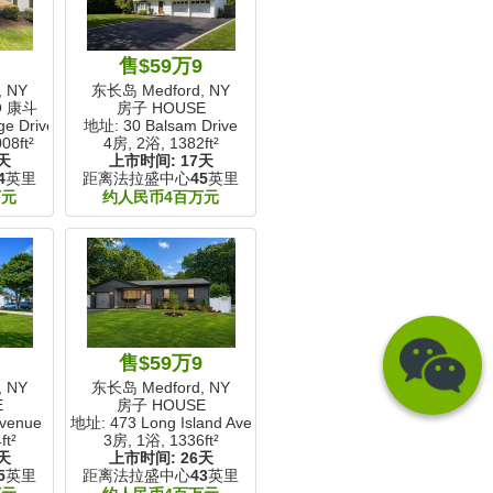
9
售$59万9
 NY
东长岛 Medford, NY
O 康斗
房子 HOUSE
ge Drive
地址: 30 Balsam Drive
08ft²
4房, 2浴,
1382ft²
天
上市时间:
17天
4
英里
距离法拉盛中心
45
英里
万元
约人民币4百万元
9
售$59万9
 NY
东长岛 Medford, NY
E
房子 HOUSE
venue
地址: 473 Long Island Avenue
ft²
3房, 1浴,
1336ft²
天
上市时间:
26天
5
英里
距离法拉盛中心
43
英里