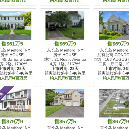
约人民币5百万元
约人民币2百万元
约人民币4百
售$61万5
售$69万9
售$69万
岛 Medford, NY
东长岛 Medford, NY
东长岛 Medford,
房子 HOUSE
房子 HOUSE
共有公寓 COND
 49 Barbara Lane
地址: 21 Rustic Avenue
地址: 163 AUGUSTA
房, 2浴,
1700ft²
4房, 1浴,
2167ft²
二房一厅二浴,
15
上市时间:
28天
上市时间:
28天
上市时间:
36
法拉盛中心
46
英里
距离法拉盛中心
46
英里
距离法拉盛中心
4
约人民币4百万元
约人民币5百万元
约人民币5百
展售
售$79万9
售$57万5
售$67万
岛 Medford, NY
东长岛 Medford, NY
东长岛 Medford,