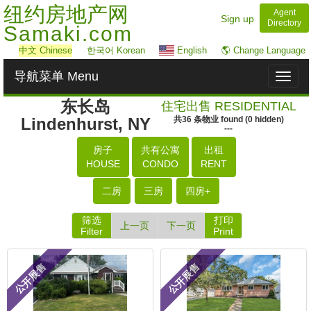
纽约房地产网
Agent
Sign up
Directory
Samaki.com
中文
Chinese
한국어 Korean
English
🌎 Change Language
导航菜单 Menu
Toggl
naviga
东长岛
住宅出售 RESIDENTIAL
Lindenhurst, NY
共
36
条物业
found
(
0
hidden)
---
房子
共有公寓
出租
HOUSE
CONDO
RENT
二房
三房
四房+
筛选
打印
上一页
下一页
Filter
Print
公开展售
公开展售