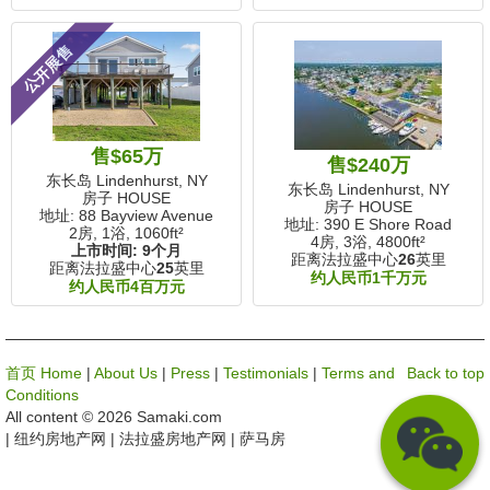
公开展售
售$65万
售$240万
东长岛 Lindenhurst, NY
东长岛 Lindenhurst, NY
房子 HOUSE
房子 HOUSE
地址: 88 Bayview Avenue
地址: 390 E Shore Road
2房, 1浴,
1060ft²
4房, 3浴,
4800ft²
上市时间:
9个月
距离法拉盛中心
26
英里
距离法拉盛中心
25
英里
约人民币1千万元
约人民币4百万元
首页 Home
|
About Us
|
Press
|
Testimonials
|
Terms and
Back to top
Conditions
All content © 2026 Samaki.com
| 纽约房地产网 | 法拉盛房地产网 | 萨马房