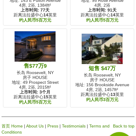
地址: 143 E Fulton Avenue
地址: 95 Rose Avenue
4房, 2浴,
1384ft²
4房, 2浴
上市时间:
77天
上市时间:
91天
距离法拉盛中心
14
英里
距离法拉盛中心
14
英里
约人民币5百万元
约人民币5百万元
售$77万9
短售 $47万
长岛 Roosevelt, NY
长岛 Roosevelt, NY
房子 HOUSE
房子 HOUSE
地址: 49 Prospect Street
地址: 156 Brookside Avenue
4房, 2浴,
2015ft²
4房, 2浴,
1457ft²
上市时间:
3个月
距离法拉盛中心
13
英里
距离法拉盛中心
15
英里
约人民币3百万元
约人民币5百万元
首页 Home
|
About Us
|
Press
|
Testimonials
|
Terms and
Back to top
Conditions