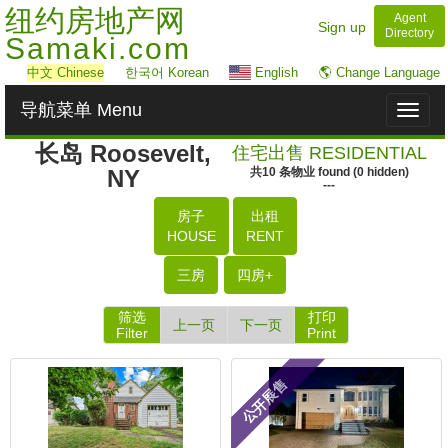
纽约房地产网
Agent
Sign up
Directory
Samaki.com
中文
Chinese
한국어 Korean
English
🌎 Change Language
导航菜单 Menu
Toggl
naviga
长岛 Roosevelt,
住宅出售 RESIDENTIAL
NY
共
10
条物业
found
(
0
hidden)
---
房子
出租
HOUSE
RENT
三房
四房+
筛选
打印
上一页
下一页
Filter
Print
公开展售