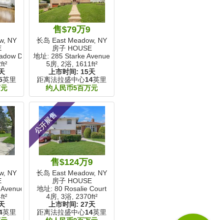
9
售$79万9
w, NY
长岛 East Meadow, NY
E
房子 HOUSE
adow Drive
地址: 285 Starke Avenue
ft²
5房, 2浴,
1611ft²
天
上市时间:
15天
5
英里
距离法拉盛中心
14
英里
万元
约人民币5百万元
公开展售
9
售$124万9
w, NY
长岛 East Meadow, NY
E
房子 HOUSE
 Avenue
地址: 80 Rosalie Court
ft²
4房, 3浴,
2370ft²
天
上市时间:
27天
4
英里
距离法拉盛中心
14
英里