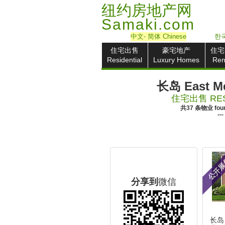
纽约房地产网
Samaki.com
中文
- 简体
Chinese
한국
住宅出售
豪宅地产
住宅
Residential
Luxury Homes
Ren
长岛 East M
住宅出售 RES
共
37
条物业
fou
---
公开
分享到
微信
长岛 