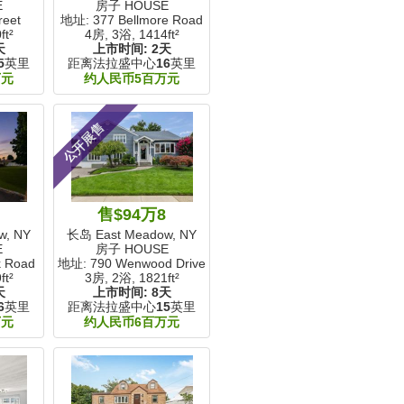
E
房子 HOUSE
reet
地址: 377 Bellmore Road
ft²
4房, 3浴,
1414ft²
天
上市时间:
2天
5
英里
距离法拉盛中心
16
英里
万元
约人民币5百万元
公开展售
售$94万8
w, NY
长岛 East Meadow, NY
E
房子 HOUSE
k Road
地址: 790 Wenwood Drive
ft²
3房, 2浴,
1821ft²
天
上市时间:
8天
6
英里
距离法拉盛中心
15
英里
万元
约人民币6百万元