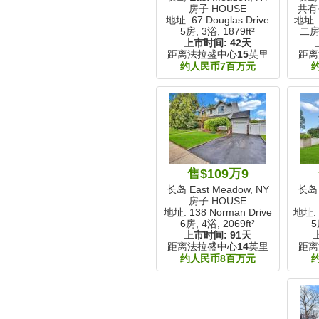
房子 HOUSE
共有
地址: 67 Douglas Drive
地址: 
5房, 3浴,
1879ft²
二房
上市时间:
42天
距离法拉盛中心
15
英里
距离
约人民币7百万元
售$109万9
长岛 East Meadow, NY
长岛 
房子 HOUSE
地址: 138 Norman Drive
地址: 
6房, 4浴,
2069ft²
5
上市时间:
91天
距离法拉盛中心
14
英里
距离
约人民币8百万元