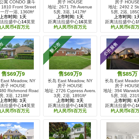
公寓 CONDO 康斗
房子 HOUSE
房子 HOUS
1810 Front Street
地址: 2671 7th Avenue
地址: 2492 2 St
一厅一浴,
1360ft²
5房, 3浴,
1417ft²
5房, 2浴,
1850
上市时间:
1天
上市时间:
1天
上市时间:
1
法拉盛中心
14
英里
距离法拉盛中心
16
英里
距离法拉盛中心
1
约人民币4百万元
约人民币5百万元
约人民币6百
上市
新上市
公开展售
售$69万9
售$69万9
售$85万
East Meadow, NY
长岛 East Meadow, NY
长岛 East Meado
房子 HOUSE
房子 HOUSE
房子 HOUS
80 Richmond Road
地址: 2726 Cypress Avenue
地址: 394 Warwic
房, 3浴,
1218ft²
3房, 2浴,
1891ft²
5房, 3浴,
2319
上市时间:
3天
上市时间:
3天
上市时间:
6
法拉盛中心
14
英里
距离法拉盛中心
16
英里
距离法拉盛中心
1
约人民币5百万元
约人民币5百万元
约人民币6百