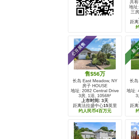
共有
地址: 
三房
距离
公开展售
新
售$56万
长岛 East Meadow, NY
长岛 
房子 HOUSE
地址: 2082 Central Drive
地址: 4
3房, 1浴,
1056ft²
3
上市时间:
3天
距离法拉盛中心
15
英里
距离
约人民币4百万元