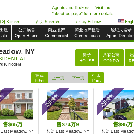
Agents and Brokers ... Visit the
"about-us page" for more details.
어 Korean
西文 Spanish
עִברִית Hebrew
Engl
出租
公开展售
商业地产
商业地产租赁
经纪人名录
tals
Open House
Commercial
Comm Lease
Agent Director
eadow, NY
房子
共有公寓
IDENTIAL
HOUSE
CONDO
R
nd
(
0
hidden)
筛选
打印
上一页
下一页
Filter
Print
展售
公开展售
公开展售
售$65万
售$74万9
售$85万
East Meadow, NY
长岛 East Meadow, NY
长岛 East Meado