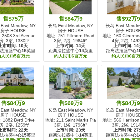
售$75万
售$84万9
售$92万
East Meadow, NY
长岛 East Meadow, NY
长岛 East Meado
房子 HOUSE
房子 HOUSE
房子 HOUS
 2503 3rd Avenue
地址: 751 Fillmore Road
地址: 160 Clearme
房, 3浴,
1330ft²
3房, 2浴,
1964ft²
4房, 2浴,
1492
上市时间:
10天
上市时间:
14天
上市时间:
14
法拉盛中心
15
英里
距离法拉盛中心
14
英里
距离法拉盛中心
1
约人民币5百万元
约人民币6百万元
约人民币6百
售$84万9
售$69万9
售$84万
East Meadow, NY
长岛 East Meadow, NY
长岛 East Meado
房子 HOUSE
房子 HOUSE
房子 HOUS
 1882 Byrd Drive
地址: 211 Saint Marks Place
地址: 566 Harrison
房, 2浴,
1259ft²
3房, 1浴,
1796ft²
3房, 2浴,
1914
上市时间:
22天
上市时间:
23天
上市时间:
27
法拉盛中心
15
英里
距离法拉盛中心
14
英里
距离法拉盛中心
1