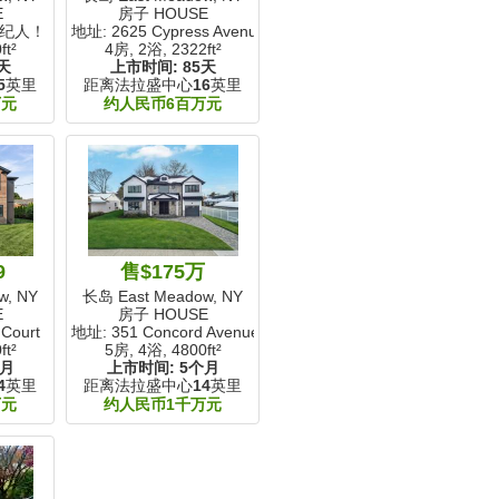
E
房子 HOUSE
经纪人！
地址: 2625 Cypress Avenue
ft²
4房, 2浴,
2322ft²
天
上市时间:
85天
5
英里
距离法拉盛中心
16
英里
万元
约人民币6百万元
9
售$175万
w, NY
长岛 East Meadow, NY
E
房子 HOUSE
Court
地址: 351 Concord Avenue
ft²
5房, 4浴,
4800ft²
个月
上市时间:
5个月
4
英里
距离法拉盛中心
14
英里
万元
约人民币1千万元