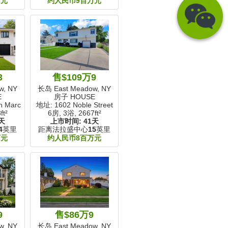
万元
约人民币9百万元
3
售$109万9
w, NY
长岛 East Meadow, NY
E
房子 HOUSE
n Marc Lane
地址: 1602 Noble Street
ft²
6房, 3浴,
2667ft²
天
上市时间:
41天
4
英里
距离法拉盛中心
15
英里
万元
约人民币8百万元
9
售$86万9
w, NY
长岛 East Meadow, NY