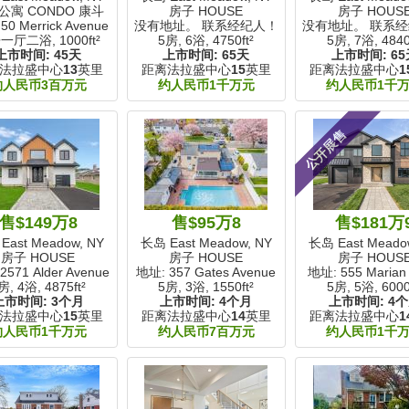
公寓 CONDO 康斗
房子 HOUSE
房子 HOUS
50 Merrick Avenue
没有地址。 联系经纪人！
没有地址。 联系
一厅二浴,
1000ft²
5房, 6浴,
4750ft²
5房, 7浴,
4840
上市时间:
45天
上市时间:
65天
上市时间:
65
法拉盛中心
13
英里
距离法拉盛中心
15
英里
距离法拉盛中心
1
约人民币3百万元
约人民币1千万元
约人民币1千
公开展售
售$149万8
售$95万8
售$181万
East Meadow, NY
长岛 East Meadow, NY
长岛 East Meado
房子 HOUSE
房子 HOUSE
房子 HOUS
2571 Alder Avenue
地址: 357 Gates Avenue
地址: 555 Marian 
房, 4浴,
4875ft²
5房, 3浴,
1550ft²
5房, 5浴,
6000
上市时间:
3个月
上市时间:
4个月
上市时间:
4
法拉盛中心
15
英里
距离法拉盛中心
14
英里
距离法拉盛中心
1
约人民币1千万元
约人民币7百万元
约人民币1千