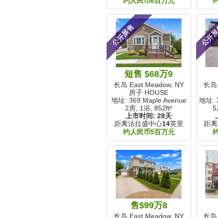
约人民币6百万元
公开展售
公开
短售 $68万9
长岛 East Meadow, NY
长岛 
房子 HOUSE
地址: 369 Maple Avenue
地址: 3
2房, 1浴,
852ft²
5
上市时间:
28天
距离法拉盛中心
14
英里
距离
约人民币5百万元
售$99万8
长岛 East Meadow, NY
长岛 