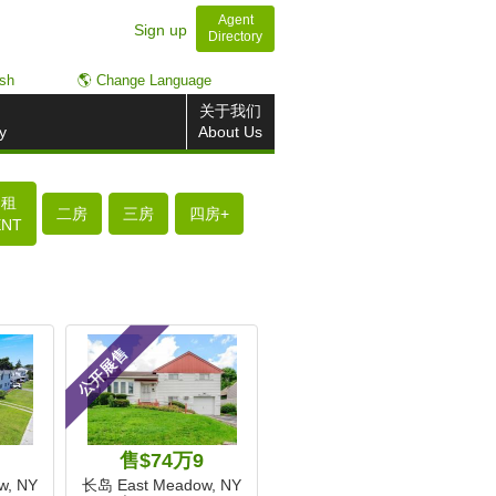
Agent
Sign up
Directory
ish
🌎 Change Language
关于我们
y
About Us
出租
二房
三房
四房+
ENT
公开展售
售$74万9
w, NY
长岛 East Meadow, NY