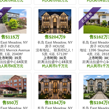
约人民币6百万元
约人民币5百万元
约人民币6百
展售
公开展售
售$115万
售$204万9
售$162万
East Meadow, NY
长岛 East Meadow, NY
长岛 East Meado
房子 HOUSE
房子 HOUSE
房子 HOUS
01 Merrick Avenue
没有地址。 联系经纪人！
地址: 1396 Stephe
房, 1浴,
2040ft²
5房, 6浴,
5712ft²
4房, 2浴,
2818
上市时间:
35天
上市时间:
36天
上市时间:
38
法拉盛中心
14
英里
距离法拉盛中心
15
英里
距离法拉盛中心
1
约人民币8百万元
约人民币1千万元
约人民币1千
售$50万
售$194万9
售$194万
East Meadow, NY
长岛 East Meadow, NY
长岛 East Meado