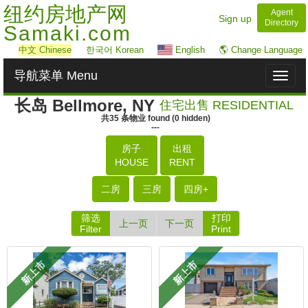
纽约房地产网
Agent
Sign up
Directory
Samaki.com
中文
Chinese
한국어 Korean
English
🌎 Change Language
导航菜单 Menu
Toggl
naviga
长岛 Bellmore, NY
住宅出售 RESIDENTIAL
共
35
条物业
found
(
0
hidden)
---
房子
出租
HOUSE
RENT
二房
三房
四房+
筛选
打印
上一页
下一页
Filter
Print
新上市
新上市