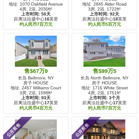
地址: 1070 Oakfield Avenue
地址: 2845 Alder Road
4房, 2浴,
2035ft²
3房, 2浴,
1722ft²
上市时间:
56天
上市时间:
92天
距离法拉盛中心
16
英里
距离法拉盛中心
18
英里
约人民币7百万元
约人民币5百万元
售$67万9
售$99万5
长岛 Bellmore, NY
长岛 North Bellmore, NY
房子 HOUSE
房子 HOUSE
地址: 2457 Williams Court
地址: 1716 White Street
3房, 2浴,
1598ft²
4房, 2浴,
1751ft²
上市时间:
93天
上市时间:
3个月
距离法拉盛中心
17
英里
距离法拉盛中心
17
英里
约人民币4百万元
约人民币7百万元
公开展售
公开展售