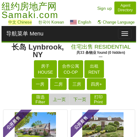
纽约房地产网
Agent
Sign up
Directory
Samaki.com
中文
Chinese
한국어 Korean
English
🌎 Change Language
导航菜单 Menu
Toggl
naviga
长岛 Lynbrook,
住宅出售 RESIDENTIAL
NY
共
33
条物业
found
(
0
hidden)
---
房子
合作公寓
出租
HOUSE
CO-OP
RENT
一房
二房
三房
四房+
筛选
打印
上一页
下一页
Filter
Print
公开展售
公开展售