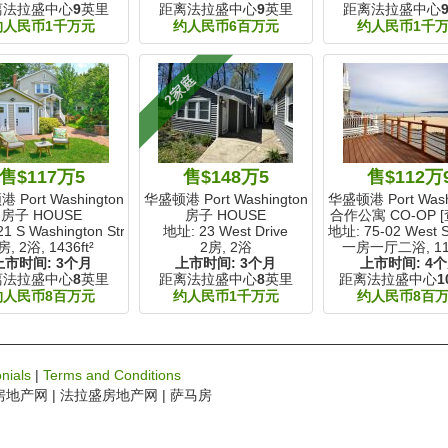
离法拉盛中心
9
英里
距离法拉盛中心
9
英里
距离法拉盛中心
约人民币1千万元
约人民币6百万元
约人民币1千
2家庭
售$117万5
售$148万5
售$112万
Port Washington, NY
华盛顿港 Port Washington, NY
华盛顿港 Port Washi
房子 HOUSE
房子 HOUSE
合作公寓 CO-OP 
1 S Washington Street
地址: 23 West Drive
地址: 75-02 West 
房, 2浴,
1436ft²
2房, 2浴
一房一厅二浴,
11
上市时间:
3个月
上市时间:
3个月
上市时间:
4
离法拉盛中心
8
英里
距离法拉盛中心
8
英里
距离法拉盛中心
1
约人民币8百万元
约人民币1千万元
约人民币8百
nials
|
Terms and Conditions
房地产网 | 法拉盛房地产网 | 萨马房