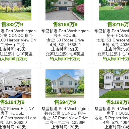
售$82万9
售$169万9
售$215
Port Washington, NY
华盛顿港 Port Washington, NY
华盛顿港 Port Washi
公寓 CONDO 康斗
房子 HOUSE
房子 HOUS
00 Harbor View Drive
地址: 69 Roger Drive
地址: 51 Crescent
二房一厅二浴
4房, 3浴,
1658ft²
5房, 4浴,
4036
上市时间:
45天
上市时间:
51天
上市时间:
56
法拉盛中心
10
英里
距离法拉盛中心
9
英里
距离法拉盛中心
1
约人民币6百万元
约人民币1千万元
约人民币1千
售$184万9
售$94万9
售$199万
 Flower Hill, NY
华盛顿港 Port Washington, NY
华盛顿港 Port Washi
房子 HOUSE
共有公寓 CONDO 康斗
房子 HOUS
6 Cherrywood Lane
地址: 87 Pond View Drive
地址: 5 Pepperday
房, 3浴,
2062ft²
二房一厅二浴,
1238ft²
4房, 5浴,
4084
上市时间:
63天
上市时间:
70天
上市时间:
84