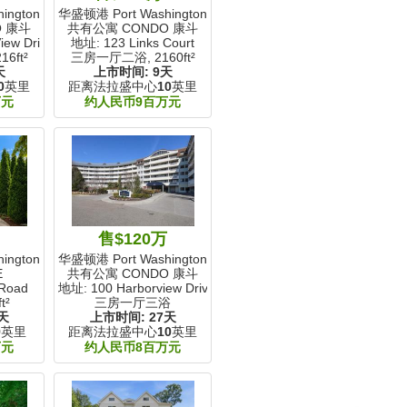
ngton, NY
华盛顿港 Port Washington, NY
O 康斗
共有公寓 CONDO 康斗
iew Drive
地址: 123 Links Court
16ft²
三房一厅二浴,
2160ft²
天
上市时间:
9天
0
英里
距离法拉盛中心
10
英里
万元
约人民币9百万元
9
售$120万
ngton, NY
华盛顿港 Port Washington, NY
E
共有公寓 CONDO 康斗
 Road
地址: 100 Harborview Drive
t²
三房一厅三浴
天
上市时间:
27天
9
英里
距离法拉盛中心
10
英里
万元
约人民币8百万元