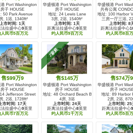
Port Washington, NY
华盛顿港 Port Washington, NY
华盛顿港 Port Washi
房子 HOUSE
房子 HOUSE
共有公寓 COND
 50 Park Avenue
地址: 24 Lewis Lane
地址: 100 Harbor V
房, 1浴,
1340ft²
3房, 2浴,
1540ft²
三房一厅三浴,
22
上市时间:
1天
上市时间:
1天
上市时间:
8
离法拉盛中心
9
英里
距离法拉盛中心
9
英里
距离法拉盛中心
1
约人民币5百万元
约人民币9百万元
约人民币8百
2家庭
售$99万9
售$145万
售$74万
Port Washington, NY
华盛顿港 Port Washington, NY
华盛顿港 Port Washi
房子 HOUSE
房子 HOUSE
房子 HOUS
4 Jefferson Street
地址: 48 Orchard Beach Boulevard
地址: 89 Harbor
房, 2浴,
1728ft²
4房, 3浴
2房, 2浴,
870f
上市时间:
17天
上市时间:
24天
上市时间:
25
离法拉盛中心
9
英里
距离法拉盛中心
8
英里
距离法拉盛中心
约人民币7百万元
约人民币1千万元
约人民币5百