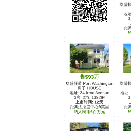
华盛顿港 
地址:
3
距
售$93万
华盛顿港 Port Washington, NY
华盛顿港 
房子 HOUSE
地址: 34 Irma Avenue
地址: 1
3房, 2浴,
1392ft²
3
上市时间:
12天
距离法拉盛中心
9
英里
距
约人民币6百万元