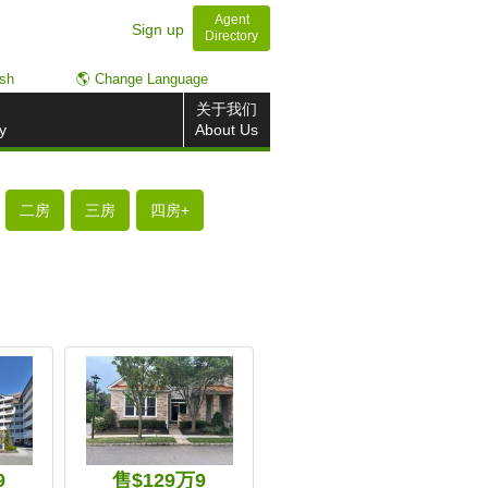
Agent
Sign up
Directory
ish
🌎 Change Language
关于我们
y
About Us
二房
三房
四房+
9
售$129万9