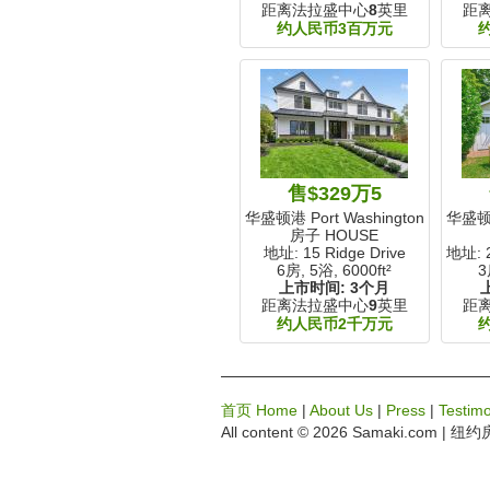
距离法拉盛中心
8
英里
距
约人民币3百万元
售$329万5
华盛顿港 Port Washington, NY
华盛顿港 
房子 HOUSE
地址: 15 Ridge Drive
地址: 2
6房, 5浴,
6000ft²
3
上市时间:
3个月
距离法拉盛中心
9
英里
距
约人民币2千万元
首页 Home
|
About Us
|
Press
|
Testimo
All content © 2026 Samaki.com
| 纽约