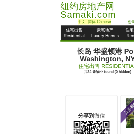
纽约房地产网
Samaki.com
中文
- 简体
Chinese
한국
住宅出售
豪宅地产
住宅
Residential
Luxury Homes
Ren
长岛 华盛顿港 Por
Washington, N
住宅出售 RESIDENTIA
共
24
条物业
found
(
0
hidden)
---
公开
分享到
微信