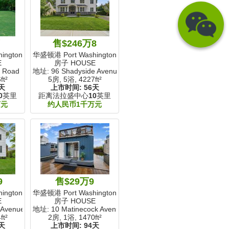
万
售$246万8
ngton, NY
华盛顿港 Port Washington, NY
E
房子 HOUSE
 Road
地址: 96 Shadyside Avenue
ft²
5房, 5浴,
4227ft²
天
上市时间:
56天
0
英里
距离法拉盛中心
10
英里
万元
约人民币1千万元
9
售$29万9
ngton, NY
华盛顿港 Port Washington, NY
E
房子 HOUSE
 Avenue
地址: 10 Matinecock Avenue
ft²
2房, 1浴,
1470ft²
天
上市时间:
94天