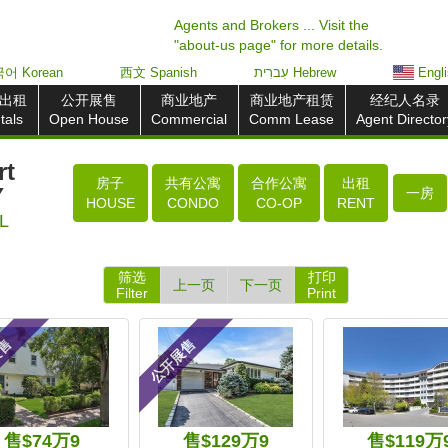
Agents and Brokers ... Visit the
"about-us page" for more details.
어 Korean
西文 Spanish
עִברִית Hebrew
Engl
出租
公开展售
商业地产
商业地产租赁
经纪人名录
tals
Open House
Commercial
Comm Lease
Agent Director
t
房子
共有公寓
合作公寓
出租
Y
一房
HOUSE
CONDO
CO-OP
RENT
L
筛选
打印
上一页
下一页
Filter
Print
展售
公开展售
售$74万9
售$129万9
售$119万