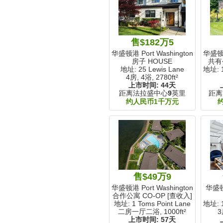
售$182万5
华盛顿港 Port Washington, NY
华盛顿港 
房子 HOUSE
共有
地址: 25 Lewis Lane
地址: 1
4房, 4浴,
2780ft²
上市时间:
44天
距离法拉盛中心
9
英里
距离
约人民币1千万元
售$49万9
华盛顿港 Port Washington, NY
华盛顿港
合作公寓 CO-OP [查收入]
地址: 1 Toms Point Lane
地址: 1
二房一厅二浴,
1000ft²
3
上市时间:
57天