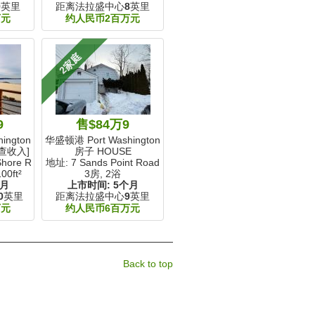
9
英里
距离法拉盛中心
8
英里
万元
约人民币2百万元
2家庭
9
售$84万9
ngton, NY
华盛顿港 Port Washington, NY
[查收入]
房子 HOUSE
Shore Road
地址: 7 Sands Point Road
00ft²
3房, 2浴
个月
上市时间:
5个月
0
英里
距离法拉盛中心
9
英里
万元
约人民币6百万元
Back to top