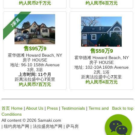
约人民币2千万元
约人民币6百万元
2家庭
售$95万9
售$59万9
霍华德滩 Howard Beach, NY
霍华德滩 Howard Beach, NY
房子 HOUSE
房子 HOUSE
地址: 96-10 158th Avenue
地址: 102-10A 160th Avenue
3房, 3浴
2房, 1浴
上市时间:
11个月
距离法拉盛中心
7
英里
距离法拉盛中心
7
英里
约人民币4百万元
约人民币7百万元
首页 Home
|
About Us
|
Press
|
Testimonials
|
Terms and
Back to top
Conditions
All content © 2026 Samaki.com
| 纽约房地产网 | 法拉盛房地产网 | 萨马房