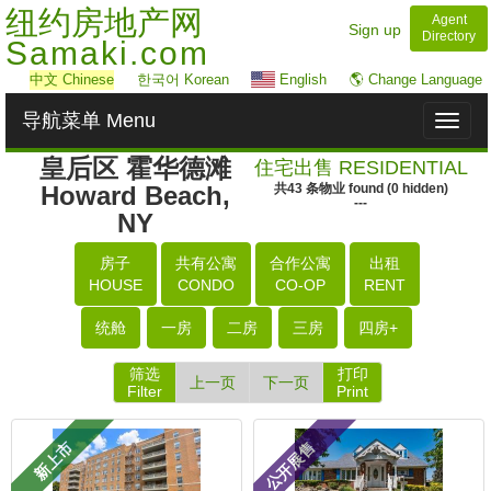
纽约房地产网
Agent
Sign up
Directory
Samaki.com
中文
Chinese
한국어 Korean
English
🌎 Change Language
导航菜单 Menu
Toggl
naviga
皇后区 霍华德滩
住宅出售 RESIDENTIAL
Howard Beach,
共
43
条物业
found
(
0
hidden)
---
NY
房子
共有公寓
合作公寓
出租
HOUSE
CONDO
CO-OP
RENT
统舱
一房
二房
三房
四房+
筛选
打印
上一页
下一页
Filter
Print
新上市
公开展售