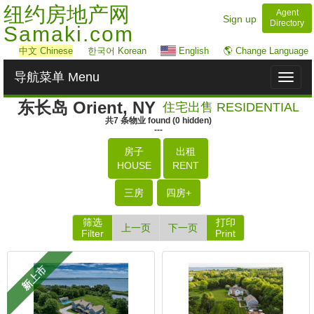
纽约房地产网
Agent
Sign up
Directory
Samaki.com
中文
Chinese
한국어 Korean
English
🌎 Change Language
导航菜单 Menu
Toggl
naviga
东长岛 Orient, NY
住宅出售 RESIDENTIAL
共
7
条物业
found
(
0
hidden)
---
房子
出租
HOUSE
RENT
三房
四房+
筛选
打印
上一页
下一页
Filter
Print
新上市