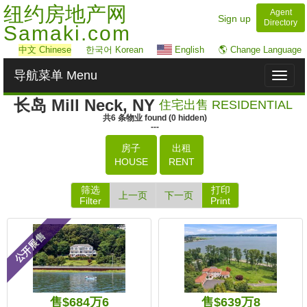
纽约房地产网
Agent
Sign up
Directory
Samaki.com
中文
Chinese
한국어 Korean
English
🌎 Change Language
导航菜单 Menu
Toggl
naviga
长岛 Mill Neck, NY
住宅出售 RESIDENTIAL
共
6
条物业
found
(
0
hidden)
---
房子
出租
HOUSE
RENT
筛选
打印
上一页
下一页
Filter
Print
公开展售
售$684万6
售$639万8