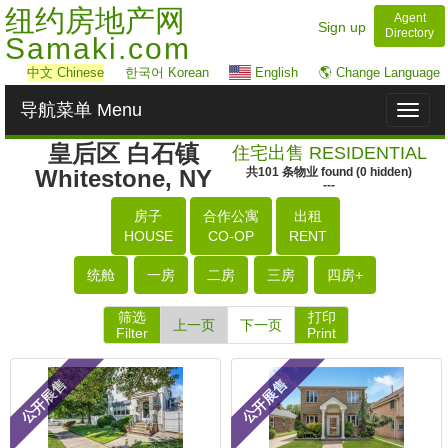
纽约房地产网
Agent
Sign up
Directory
Samaki.com
中文
Chinese
한국어 Korean
English
🌎 Change Language
导航菜单 Menu
Toggl
naviga
皇后区 白石镇
住宅出售 RESIDENTIAL
Whitestone, NY
共
101
条物业
found
(
0
hidden)
---
房子
合作公寓
出租
HOUSE
CO-OP
RENT
统舱
一房
二房
三房
四房+
筛选
打印
上一页
下一页
Filter
Print
公开展售
公开展售