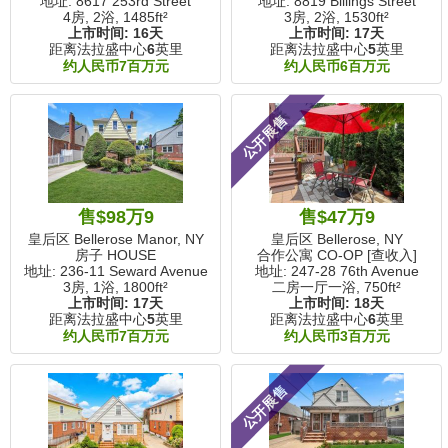
地址: 8617 253rd Street
地址: 8819 Billings Street
4房, 2浴,
1485ft²
3房, 2浴,
1530ft²
上市时间:
16天
上市时间:
17天
距离法拉盛中心
6
英里
距离法拉盛中心
5
英里
约人民币7百万元
约人民币6百万元
公开展售
售$98万9
售$47万9
皇后区 Bellerose Manor, NY
皇后区 Bellerose, NY
房子 HOUSE
合作公寓 CO-OP [查收入]
地址: 236-11 Seward Avenue
地址: 247-28 76th Avenue
3房, 1浴,
1800ft²
二房一厅一浴,
750ft²
上市时间:
17天
上市时间:
18天
距离法拉盛中心
5
英里
距离法拉盛中心
6
英里
约人民币7百万元
约人民币3百万元
公开展售