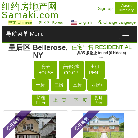
纽约房地产网
Agent
Sign up
Directory
Samaki.com
中文
Chinese
한국어 Korean
English
🌎 Change Language
导航菜单 Menu
Toggl
naviga
皇后区 Bellerose,
住宅出售 RESIDENTIAL
NY
共
35
条物业
found
(
0
hidden)
---
房子
合作公寓
出租
HOUSE
CO-OP
RENT
一房
二房
三房
四房+
筛选
打印
上一页
下一页
Filter
Print
公开展售
公开展售