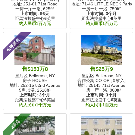
地址: 251-61 71st Road
地址: 71-46 LITTLE NECK Parkw
一房一厅一浴,
625ft²
一房一厅一浴,
750ft²
上市时间:
96天
上市时间:
3个月
距离法拉盛中心
6
英里
距离法拉盛中心
6
英里
约人民币1百万元
约人民币1百万元
公开展售
售$153万8
售$25万9
皇后区 Bellerose, NY
皇后区 Bellerose, NY
房子 HOUSE
合作公寓 CO-OP [查收入]
地址: 252-15 82nd Avenue
地址: 25143 71st Avenue
5房, 3浴,
2518ft²
一房一厅一浴,
800ft²
上市时间:
3个月
上市时间:
3个月
距离法拉盛中心
6
英里
距离法拉盛中心
6
英里
约人民币1千万元
约人民币1百万元
2家庭