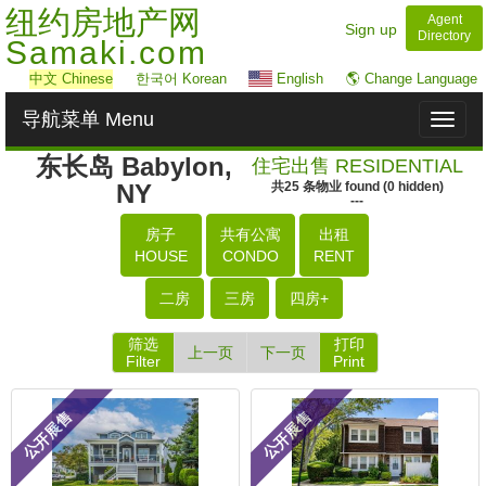
纽约房地产网
Agent
Sign up
Directory
Samaki.com
中文
Chinese
한국어 Korean
English
🌎 Change Language
导航菜单 Menu
Toggl
naviga
东长岛 Babylon,
住宅出售 RESIDENTIAL
NY
共
25
条物业
found
(
0
hidden)
---
房子
共有公寓
出租
HOUSE
CONDO
RENT
二房
三房
四房+
筛选
打印
上一页
下一页
Filter
Print
公开展售
公开展售