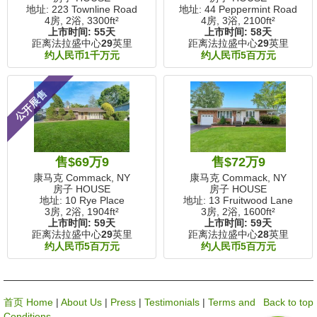
地址: 223 Townline Road
地址: 44 Peppermint Road
4房, 2浴,
3300ft²
4房, 3浴,
2100ft²
上市时间:
55天
上市时间:
58天
距离法拉盛中心
29
英里
距离法拉盛中心
29
英里
约人民币1千万元
约人民币5百万元
公开展售
售$69万9
售$72万9
康马克 Commack, NY
康马克 Commack, NY
房子 HOUSE
房子 HOUSE
地址: 10 Rye Place
地址: 13 Fruitwood Lane
3房, 2浴,
1904ft²
3房, 2浴,
1600ft²
上市时间:
59天
上市时间:
59天
距离法拉盛中心
29
英里
距离法拉盛中心
28
英里
约人民币5百万元
约人民币5百万元
首页 Home
|
About Us
|
Press
|
Testimonials
|
Terms and
Back to top
Conditions