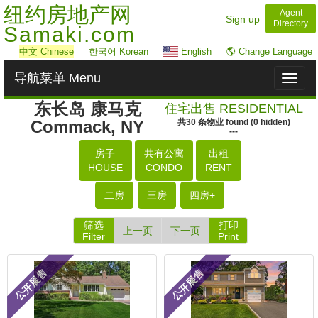
纽约房地产网
Agent
Sign up
Directory
Samaki.com
中文
Chinese
한국어 Korean
English
🌎 Change Language
导航菜单 Menu
Toggl
naviga
东长岛 康马克
住宅出售 RESIDENTIAL
Commack, NY
共
30
条物业
found
(
0
hidden)
---
房子
共有公寓
出租
HOUSE
CONDO
RENT
二房
三房
四房+
筛选
打印
上一页
下一页
Filter
Print
公开展售
公开展售