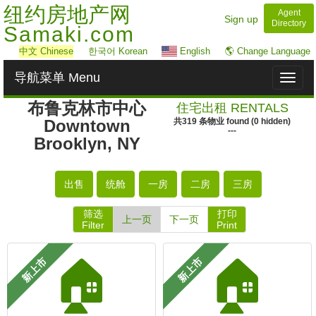
纽约房地产网
Agent
Sign up
Directory
Samaki.com
中文
Chinese
한국어 Korean
English
🌎 Change Language
导航菜单 Menu
Toggl
naviga
布鲁克林市中心
住宅出租 RENTALS
Downtown
共
319
条物业
found
(
0
hidden)
---
Brooklyn, NY
出售
统舱
一房
二房
三房
筛选
打印
上一页
下一页
Filter
Print
🏠
🏠
新上市
新上市