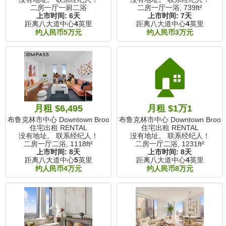
二房一厅一厨二浴
二房一厅一浴,
739ft²
上市时间:
6天
上市时间:
7天
距离八大道中心
4
英里
距离八大道中心
4
英里
约人民币5万元
约人民币3万元
🏠
月租 $6,495
月租 $1万1
布鲁克林市中心 Downtown Brooklyn, NY
布鲁克林市中心 Downtown Brookly
住宅出租 RENTAL
住宅出租 RENTAL
没有地址。 联系经纪人！
没有地址。 联系经纪人！
二房一厅二浴,
1118ft²
二房一厅二浴,
1231ft²
上市时间:
8天
上市时间:
8天
距离八大道中心
5
英里
距离八大道中心
4
英里
约人民币4万元
约人民币8万元