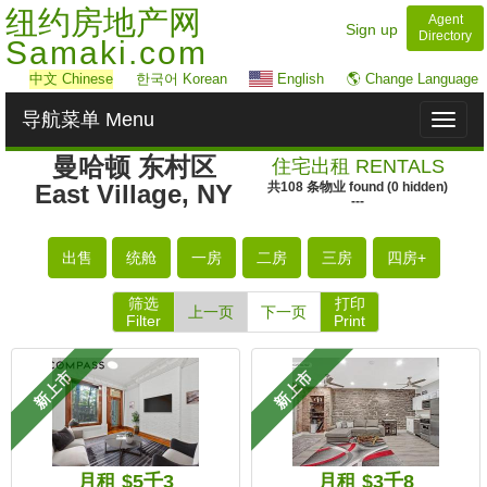
纽约房地产网
Agent
Sign up
Directory
Samaki.com
中文
Chinese
한국어 Korean
English
🌎 Change Language
导航菜单 Menu
Toggl
naviga
曼哈顿 东村区
住宅出租 RENTALS
East Village, NY
共
108
条物业
found
(
0
hidden)
---
出售
统舱
一房
二房
三房
四房+
筛选
打印
上一页
下一页
Filter
Print
新上市
新上市
月租 $5千3
月租 $3千8