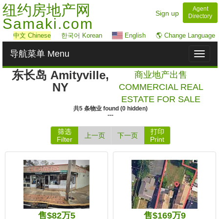
纽约房地产网
Agent
Sign up
Directory
Samaki.com
中文
Chinese
한국어 Korean
English
🌎 Change Language
导航菜单 Menu
Toggl
naviga
东长岛 Amityville,
商业地产出售
NY
COMMERCIAL REAL
ESTATE FOR SALE
共
5
条物业
found
(
0
hidden)
---
筛选
打印
上一页
下一页
Filter
Print
售$82万5
售$169万9