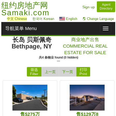
纽约房地产网
Agent
Sign up
Directory
Samaki.com
中文
Chinese
한국어 Korean
English
🌎 Change Language
导航菜单 Menu
Toggl
naviga
长岛 贝斯佩奇
商业地产出售
Bethpage, NY
COMMERCIAL REAL
ESTATE FOR SALE
共
4
条物业
found
(
0
hidden)
---
筛选
打印
上一页
下一页
Filter
Print
售$275万
售$129万8