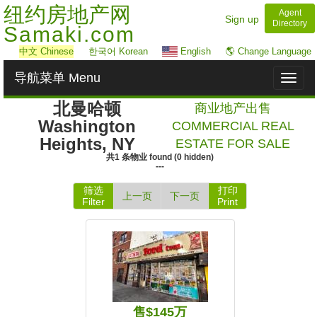
纽约房地产网
Agent
Sign up
Directory
Samaki.com
中文
Chinese
한국어 Korean
English
🌎 Change Language
导航菜单 Menu
Toggl
naviga
北曼哈顿
商业地产出售
Washington
COMMERCIAL REAL
Heights, NY
ESTATE FOR SALE
共
1
条物业
found
(
0
hidden)
---
筛选
打印
上一页
下一页
Filter
Print
售$145万